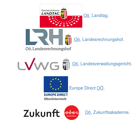
Oö.
Landtag
.
Oö.
Landesrechnungshof
.
Oö.
Landesverwaltungsgericht
.
Europe Direct
OÖ
.
Oö.
Zukunftsakademie
.