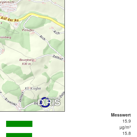
Messwert
15.9
µg/m³
15.8