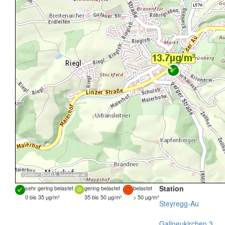
Quellen:
DORIS
,
basemap.at
Station
sehr gering belastet
gering belastet
belastet
0 bis 35 µg/m³
35 bis 50 µg/m³
> 50 µg/m³
Steyregg-Au
Gallneukirchen 3