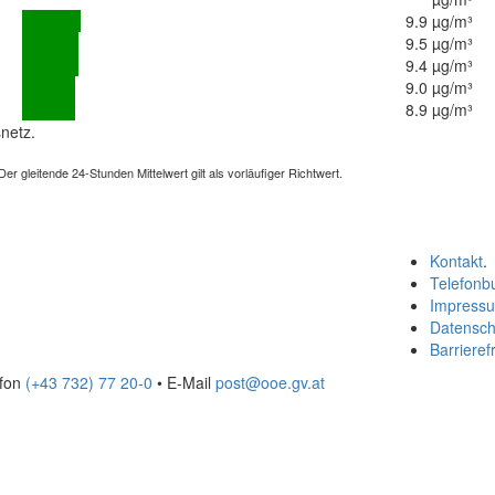
9.9 µg/m³
9.5 µg/m³
9.4 µg/m³
9.0 µg/m³
8.9 µg/m³
netz.
 gleitende 24-Stunden Mittelwert gilt als vorläufiger Richtwert.
Kontakt
.
Telefonb
Impress
Datensch
Barrierefr
efon
(+43 732) 77 20-0
• E-Mail
post@ooe.gv.at