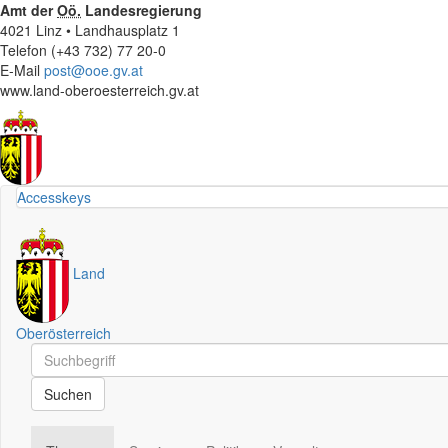
Amt der
Oö.
Landesregierung
4021 Linz • Landhausplatz 1
Telefon (+43 732) 77 20-0
E-Mail
post@ooe.gv.at
www.land-oberoesterreich.gv.at
Accesskeys
Land
Oberösterreich
Schnellsuche
Schnellsuche
Suchen