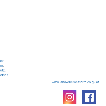
uch
.
um
.
utz
.
eiheit
.
www.land-oberoesterreich.gv.at