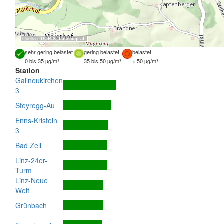
Quellen:
DORIS
,
basemap.at
sehr gering belastet
gering belastet
belastet
0 bis 35 µg/m³
35 bis 50 µg/m³
> 50 µg/m³
Station
Gallneukirchen
3
Steyregg-Au
Enns-Kristein
3
Bad Zell
Linz-24er-
Turm
Linz-Neue
Welt
Grünbach