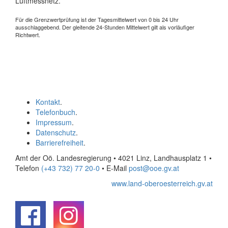
Luftmessnetz.
Für die Grenzwertprüfung ist der Tagesmittelwert von 0 bis 24 Uhr
ausschlaggebend. Der gleitende 24-Stunden Mittelwert gilt als vorläufiger
Richtwert.
Kontakt
.
Telefonbuch
.
Impressum
.
Datenschutz
.
Barrierefreiheit
.
Amt der Oö. Landesregierung • 4021 Linz, Landhausplatz 1
•
Telefon
(+43 732) 77 20-0
• E-Mail
post@ooe.gv.at
www.land-oberoesterreich.gv.at