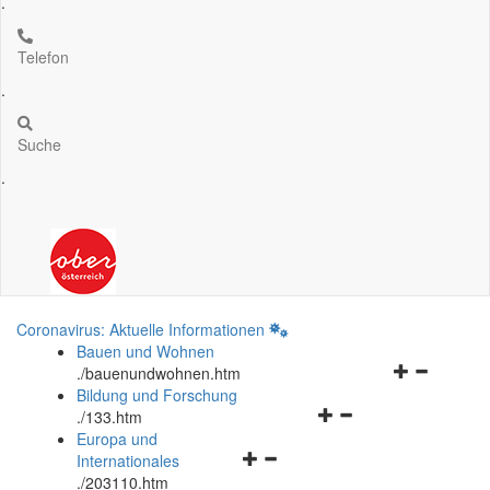
.
Telefon
.
Suche
.
Coronavirus: Aktuelle Informationen
Bauen und Wohnen
Navigationsm
.
/bauenundwohnen.htm
öffnen
Bildung und Forschung
Navigationsmenü
und
.
/133.htm
öffnen
schließen
Europa und
Navigationsmenü
und
Internationales
öffnen
schließen
.
/203110.htm