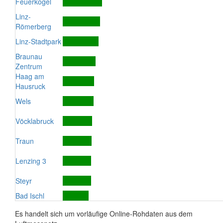
Feuerkogel
Linz-
Römerberg
Linz-Stadtpark
Braunau
Zentrum
Haag am
Hausruck
Wels
Vöcklabruck
Traun
Lenzing 3
Steyr
Bad Ischl
Es handelt sich um vorläufige Online-Rohdaten aus dem