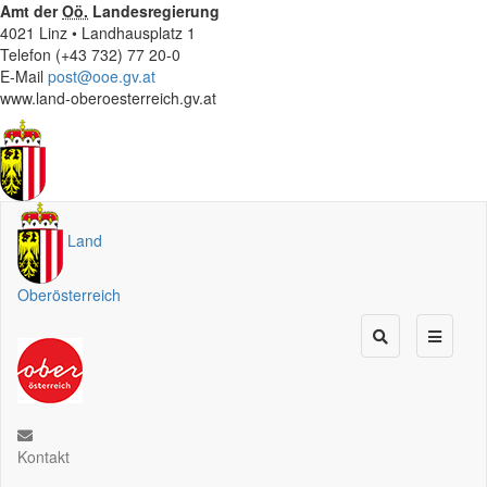
Amt der
Oö.
Landesregierung
4021 Linz • Landhausplatz 1
Telefon (+43 732) 77 20-0
E-Mail
post@ooe.gv.at
www.land-oberoesterreich.gv.at
Land
Oberösterreich
Kontakt