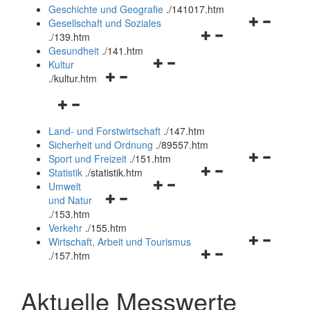
und
Geschichte und Geografie
.
/141017.htm
schließen
Navigationsm
Gesellschaft und Soziales
Navigationsmenü
öffnen
.
/139.htm
öffnen
und
Gesundheit
.
/141.htm
Navigationsmenü
und
schließen
Kultur
Navigationsmenü
öffnen
schließen
.
/kultur.htm
öffnen
und
Navigationsmenü
und
schließen
öffnen
schließen
Land- und Forstwirtschaft
.
/147.htm
und
Sicherheit und Ordnung
.
/89557.htm
schließen
Navigationsm
Sport und Freizeit
.
/151.htm
Navigationsmenü
öffnen
Statistik
.
/statistik.htm
Navigationsmenü
öffnen
und
Umwelt
Navigationsmenü
öffnen
und
schließen
und Natur
öffnen
und
schließen
.
/153.htm
und
schließen
Verkehr
.
/155.htm
schließen
Navigationsm
Wirtschaft, Arbeit und Tourismus
Navigationsmenü
öffnen
.
/157.htm
öffnen
und
und
schließen
Aktuelle Messwerte
schließen