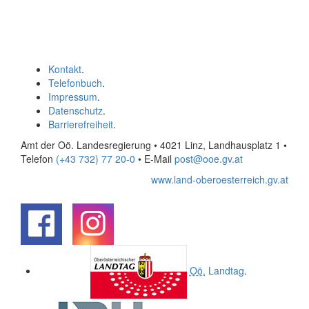
Kontakt
.
Telefonbuch
.
Impressum
.
Datenschutz
.
Barrierefreiheit
.
Amt der Oö. Landesregierung • 4021 Linz, Landhausplatz 1
•
Telefon
(+43 732) 77 20-0
• E-Mail
post@ooe.gv.at
www.land-oberoesterreich.gv.at
.
.
Oö.
Landtag
.