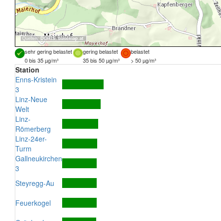
Quellen:
DORIS
,
basemap.at
sehr gering belastet
gering belastet
belastet
0 bis 35 µg/m³
35 bis 50 µg/m³
> 50 µg/m³
Station
Enns-Kristein
3
Linz-Neue
Welt
Linz-
Römerberg
Linz-24er-
Turm
Gallneukirchen
3
Steyregg-Au
Feuerkogel