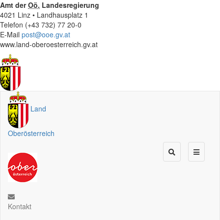
Amt der
Oö.
Landesregierung
4021 Linz • Landhausplatz 1
Telefon (+43 732) 77 20-0
E-Mail
post@ooe.gv.at
www.land-oberoesterreich.gv.at
Land
Oberösterreich
Kontakt