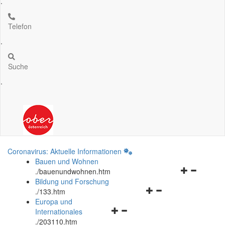
.
Telefon
.
Suche
.
Coronavirus: Aktuelle Informationen
Bauen und Wohnen
Navigationsm
.
/bauenundwohnen.htm
öffnen
Bildung und Forschung
Navigationsmenü
und
.
/133.htm
öffnen
schließen
Europa und
Navigationsmenü
und
Internationales
öffnen
schließen
.
/203110.htm