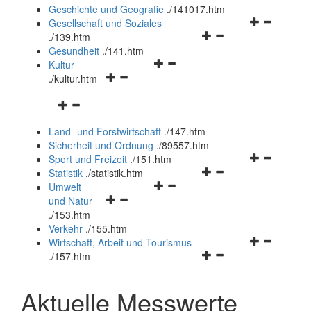
und
Geschichte und Geografie
.
/141017.htm
schließen
Navigationsm
Gesellschaft und Soziales
Navigationsmenü
öffnen
.
/139.htm
öffnen
und
Gesundheit
.
/141.htm
Navigationsmenü
und
schließen
Kultur
Navigationsmenü
öffnen
schließen
.
/kultur.htm
öffnen
und
Navigationsmenü
und
schließen
öffnen
schließen
Land- und Forstwirtschaft
.
/147.htm
und
Sicherheit und Ordnung
.
/89557.htm
schließen
Navigationsm
Sport und Freizeit
.
/151.htm
Navigationsmenü
öffnen
Statistik
.
/statistik.htm
Navigationsmenü
öffnen
und
Umwelt
Navigationsmenü
öffnen
und
schließen
und Natur
öffnen
und
schließen
.
/153.htm
und
schließen
Verkehr
.
/155.htm
schließen
Navigationsm
Wirtschaft, Arbeit und Tourismus
Navigationsmenü
öffnen
.
/157.htm
öffnen
und
und
schließen
Aktuelle Messwerte
schließen