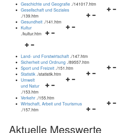
und
Geschichte und Geografie
.
/141017.htm
schließen
Navigationsm
Gesellschaft und Soziales
Navigationsmenü
öffnen
.
/139.htm
öffnen
und
Gesundheit
.
/141.htm
Navigationsmenü
und
schließen
Kultur
Navigationsmenü
öffnen
schließen
.
/kultur.htm
öffnen
und
Navigationsmenü
und
schließen
öffnen
schließen
Land- und Forstwirtschaft
.
/147.htm
und
Sicherheit und Ordnung
.
/89557.htm
schließen
Navigationsm
Sport und Freizeit
.
/151.htm
Navigationsmenü
öffnen
Statistik
.
/statistik.htm
Navigationsmenü
öffnen
und
Umwelt
Navigationsmenü
öffnen
und
schließen
und Natur
öffnen
und
schließen
.
/153.htm
und
schließen
Verkehr
.
/155.htm
schließen
Navigationsm
Wirtschaft, Arbeit und Tourismus
Navigationsmenü
öffnen
.
/157.htm
öffnen
und
und
schließen
Aktuelle Messwerte
schließen