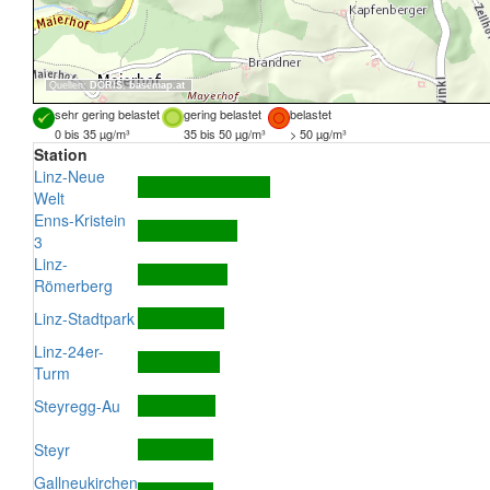
Quellen:
DORIS
,
basemap.at
sehr gering belastet
gering belastet
belastet
0 bis 35 µg/m³
35 bis 50 µg/m³
> 50 µg/m³
Station
Linz-Neue
Welt
Enns-Kristein
3
Linz-
Römerberg
Linz-Stadtpark
Linz-24er-
Turm
Steyregg-Au
Steyr
Gallneukirchen