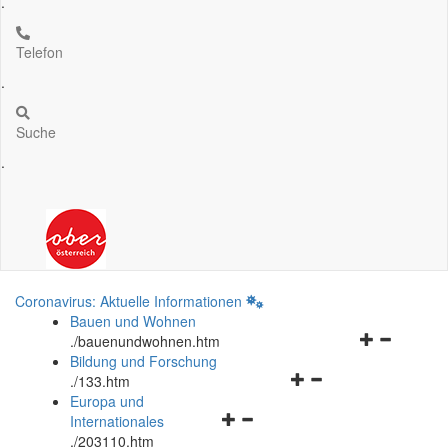
.
Telefon
.
Suche
.
Coronavirus: Aktuelle Informationen
Bauen und Wohnen
Navigationsm
.
/bauenundwohnen.htm
öffnen
Bildung und Forschung
Navigationsmenü
und
.
/133.htm
öffnen
schließen
Europa und
Navigationsmenü
und
Internationales
öffnen
schließen
.
/203110.htm