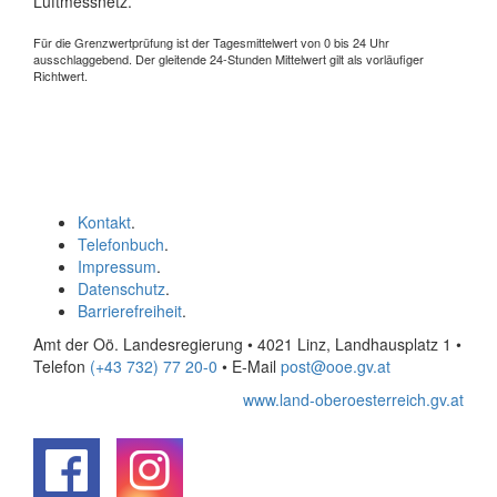
Luftmessnetz.
Für die Grenzwertprüfung ist der Tagesmittelwert von 0 bis 24 Uhr
ausschlaggebend. Der gleitende 24-Stunden Mittelwert gilt als vorläufiger
Richtwert.
Kontakt
.
Telefonbuch
.
Impressum
.
Datenschutz
.
Barrierefreiheit
.
Amt der Oö. Landesregierung • 4021 Linz, Landhausplatz 1
•
Telefon
(+43 732) 77 20-0
• E-Mail
post@ooe.gv.at
www.land-oberoesterreich.gv.at