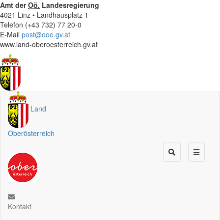
Amt der
Oö.
Landesregierung
4021 Linz • Landhausplatz 1
Telefon (+43 732) 77 20-0
E-Mail
post@ooe.gv.at
www.land-oberoesterreich.gv.at
Land
Oberösterreich
Kontakt