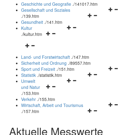
und
Geschichte und Geografie
.
/141017.htm
schließen
Navigationsm
Gesellschaft und Soziales
Navigationsmenü
öffnen
.
/139.htm
öffnen
und
Gesundheit
.
/141.htm
Navigationsmenü
und
schließen
Kultur
Navigationsmenü
öffnen
schließen
.
/kultur.htm
öffnen
und
Navigationsmenü
und
schließen
öffnen
schließen
Land- und Forstwirtschaft
.
/147.htm
und
Sicherheit und Ordnung
.
/89557.htm
schließen
Navigationsm
Sport und Freizeit
.
/151.htm
Navigationsmenü
öffnen
Statistik
.
/statistik.htm
Navigationsmenü
öffnen
und
Umwelt
Navigationsmenü
öffnen
und
schließen
und Natur
öffnen
und
schließen
.
/153.htm
und
schließen
Verkehr
.
/155.htm
schließen
Navigationsm
Wirtschaft, Arbeit und Tourismus
Navigationsmenü
öffnen
.
/157.htm
öffnen
und
und
schließen
Aktuelle Messwerte
schließen