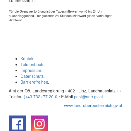
Luftmessnetz.
Für die Grenzwertprüfung ist der Tagesmittelwert von 0 bis 24 Uhr
ausschlaggebend. Der gleitende 24-Stunden Mittelwert gilt als vorläufiger
Richtwert.
Kontakt
.
Telefonbuch
.
Impressum
.
Datenschutz
.
Barrierefreiheit
.
Amt der Oö. Landesregierung • 4021 Linz, Landhausplatz 1
•
Telefon
(+43 732) 77 20-0
• E-Mail
post@ooe.gv.at
www.land-oberoesterreich.gv.at