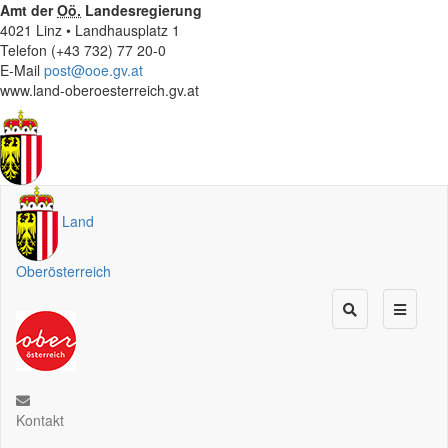
Amt der
Oö.
Landesregierung
4021 Linz • Landhausplatz 1
Telefon (+43 732) 77 20-0
E-Mail
post@ooe.gv.at
www.land-oberoesterreich.gv.at
Land
Oberösterreich
Kontakt