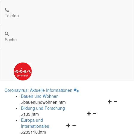
.
Telefon
.
Suche
.
Coronavirus: Aktuelle Informationen
Bauen und Wohnen
Navigationsm
.
/bauenundwohnen.htm
öffnen
Bildung und Forschung
Navigationsmenü
und
.
/133.htm
öffnen
schließen
Europa und
Navigationsmenü
und
Internationales
öffnen
schließen
.
/203110.htm