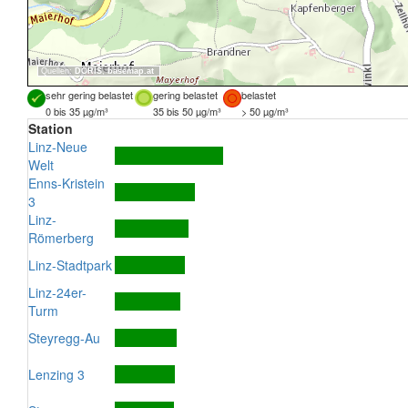
Quellen:
DORIS
,
basemap.at
sehr gering belastet
gering belastet
belastet
0 bis 35 µg/m³
35 bis 50 µg/m³
> 50 µg/m³
Station
Linz-Neue
Welt
Enns-Kristein
3
Linz-
Römerberg
Linz-Stadtpark
Linz-24er-
Turm
Steyregg-Au
Lenzing 3