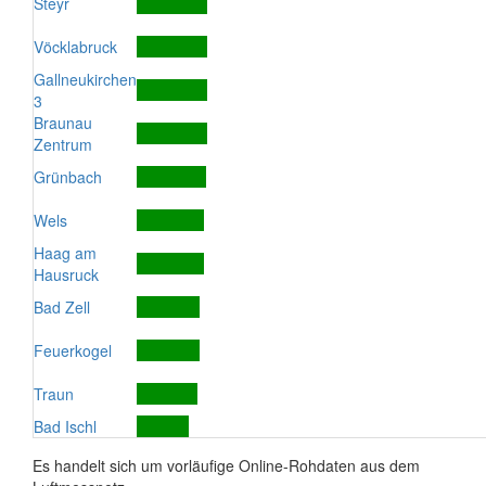
Steyr
Vöcklabruck
Gallneukirchen
3
Braunau
Zentrum
Grünbach
Wels
Haag am
Hausruck
Bad Zell
Feuerkogel
Traun
Bad Ischl
Es handelt sich um vorläufige Online-Rohdaten aus dem