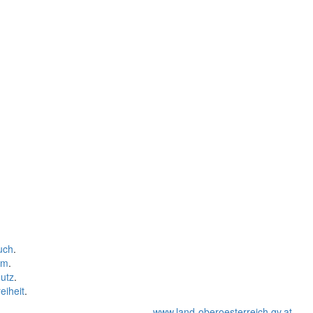
uch
.
um
.
utz
.
eiheit
.
www.land-oberoesterreich.gv.at