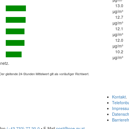
13.0
µg/m³
12.7
µg/m³
12.1
µg/m³
12.0
µg/m³
10.2
µg/m³
netz.
 gleitende 24-Stunden Mittelwert gilt als vorläufiger Richtwert.
Kontakt
.
Telefonb
Impress
Datensch
Barrierefr
efon
(+43 732) 77 20-0
• E-Mail
post@ooe.gv.at