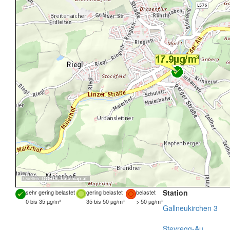
Quellen:
DORIS
,
basemap.at
Station
sehr gering belastet
gering belastet
belastet
0 bis 35 µg/m³
35 bis 50 µg/m³
> 50 µg/m³
Gallneukirchen 3
Steyregg-Au