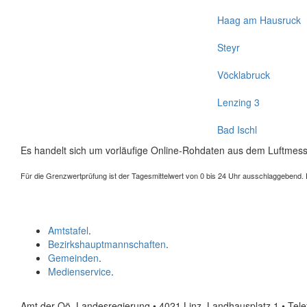
Haag am Hausruck
Steyr
Vöcklabruck
Lenzing 3
Bad Ischl
Es handelt sich um vorläufige Online-Rohdaten aus dem Luftmess
Für die Grenzwertprüfung ist der Tagesmittelwert von 0 bis 24 Uhr ausschlaggebend. Der
Amtstafel
.
Bezirkshauptmannschaften
.
Gemeinden
.
Medienservice
.
Amt der Oö. Landesregierung • 4021 Linz, Landhausplatz 1
• Tel