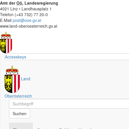
Amt der
Oö.
Landesregierung
4021 Linz • Landhausplatz 1
Telefon (+43 732) 77 20-0
E-Mail
post@ooe.gv.at
www.land-oberoesterreich.gv.at
Accesskeys
Land
Oberösterreich
Schnellsuche
Schnellsuche
Suchen