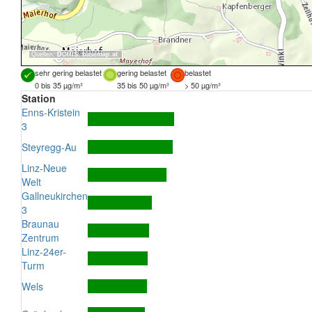
Quellen:
DORIS
,
basemap.at
sehr gering belastet
gering belastet
belastet
0 bis 35 µg/m³
35 bis 50 µg/m³
> 50 µg/m³
Station
Enns-Kristein
3
Steyregg-Au
Linz-Neue
Welt
Gallneukirchen
3
Braunau
Zentrum
Linz-24er-
Turm
Wels