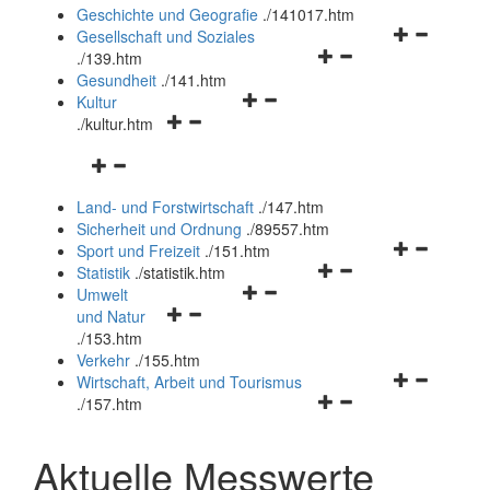
und
Geschichte und Geografie
.
/141017.htm
schließen
Navigationsm
Gesellschaft und Soziales
Navigationsmenü
öffnen
.
/139.htm
öffnen
und
Gesundheit
.
/141.htm
Navigationsmenü
und
schließen
Kultur
Navigationsmenü
öffnen
schließen
.
/kultur.htm
öffnen
und
Navigationsmenü
und
schließen
öffnen
schließen
Land- und Forstwirtschaft
.
/147.htm
und
Sicherheit und Ordnung
.
/89557.htm
schließen
Navigationsm
Sport und Freizeit
.
/151.htm
Navigationsmenü
öffnen
Statistik
.
/statistik.htm
Navigationsmenü
öffnen
und
Umwelt
Navigationsmenü
öffnen
und
schließen
und Natur
öffnen
und
schließen
.
/153.htm
und
schließen
Verkehr
.
/155.htm
schließen
Navigationsm
Wirtschaft, Arbeit und Tourismus
Navigationsmenü
öffnen
.
/157.htm
öffnen
und
und
schließen
Aktuelle Messwerte
schließen