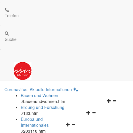
.
Telefon
.
Suche
.
Coronavirus: Aktuelle Informationen
Bauen und Wohnen
Navigationsm
.
/bauenundwohnen.htm
öffnen
Bildung und Forschung
Navigationsmenü
und
.
/133.htm
öffnen
schließen
Europa und
Navigationsmenü
und
Internationales
öffnen
schließen
.
/203110.htm