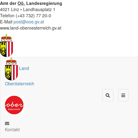
Amt der
Oö.
Landesregierung
4021 Linz • Landhausplatz 1
Telefon (+43 732) 77 20-0
E-Mail
post@ooe.gv.at
www.land-oberoesterreich.gv.at
Land
Oberösterreich
Kontakt