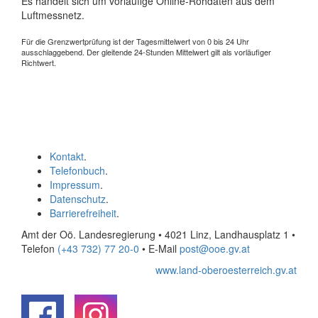
Es handelt sich um vorläufige Online-Rohdaten aus dem
Luftmessnetz.
Für die Grenzwertprüfung ist der Tagesmittelwert von 0 bis 24 Uhr
ausschlaggebend. Der gleitende 24-Stunden Mittelwert gilt als vorläufiger
Richtwert.
Kontakt
.
Telefonbuch
.
Impressum
.
Datenschutz
.
Barrierefreiheit
.
Amt der Oö. Landesregierung • 4021 Linz, Landhausplatz 1
•
Telefon
(+43 732) 77 20-0
• E-Mail
post@ooe.gv.at
www.land-oberoesterreich.gv.at