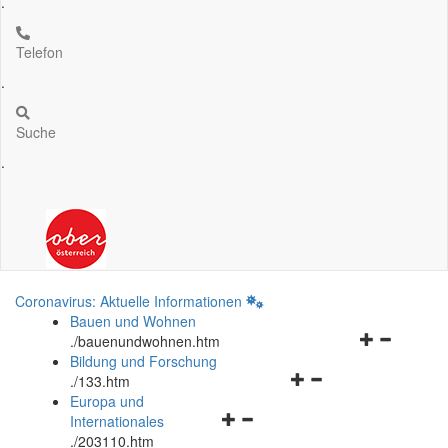
.
Telefon
.
Suche
.
Coronavirus: Aktuelle Informationen
Bauen und Wohnen
Navigationsm
.
/bauenundwohnen.htm
öffnen
Bildung und Forschung
Navigationsmenü
und
.
/133.htm
öffnen
schließen
Europa und
Navigationsmenü
und
Internationales
öffnen
schließen
.
/203110.htm