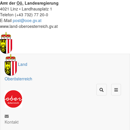
Amt der
Oö.
Landesregierung
4021 Linz • Landhausplatz 1
Telefon (+43 732) 77 20-0
E-Mail
post@ooe.gv.at
www.land-oberoesterreich.gv.at
Land
Oberösterreich
Kontakt