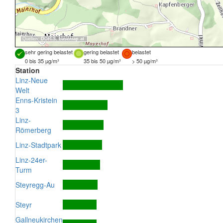
Quellen:
DORIS
,
basemap.at
sehr gering belastet
gering belastet
belastet
0 bis 35 µg/m³
35 bis 50 µg/m³
> 50 µg/m³
Station
Linz-Neue
Welt
Enns-Kristein
3
Linz-
Römerberg
Linz-Stadtpark
Linz-24er-
Turm
Steyregg-Au
Steyr
Gallneukirchen