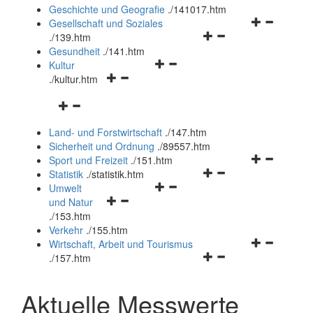
und
Geschichte und Geografie
.
/141017.htm
schließen
Navigationsm
Gesellschaft und Soziales
Navigationsmenü
öffnen
.
/139.htm
öffnen
und
Gesundheit
.
/141.htm
Navigationsmenü
und
schließen
Kultur
Navigationsmenü
öffnen
schließen
.
/kultur.htm
öffnen
und
Navigationsmenü
und
schließen
öffnen
schließen
Land- und Forstwirtschaft
.
/147.htm
und
Sicherheit und Ordnung
.
/89557.htm
schließen
Navigationsm
Sport und Freizeit
.
/151.htm
Navigationsmenü
öffnen
Statistik
.
/statistik.htm
Navigationsmenü
öffnen
und
Umwelt
Navigationsmenü
öffnen
und
schließen
und Natur
öffnen
und
schließen
.
/153.htm
und
schließen
Verkehr
.
/155.htm
schließen
Navigationsm
Wirtschaft, Arbeit und Tourismus
Navigationsmenü
öffnen
.
/157.htm
öffnen
und
und
schließen
Aktuelle Messwerte
schließen