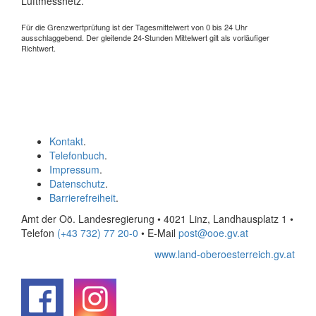
Luftmessnetz.
Für die Grenzwertprüfung ist der Tagesmittelwert von 0 bis 24 Uhr
ausschlaggebend. Der gleitende 24-Stunden Mittelwert gilt als vorläufiger
Richtwert.
Kontakt
.
Telefonbuch
.
Impressum
.
Datenschutz
.
Barrierefreiheit
.
Amt der Oö. Landesregierung • 4021 Linz, Landhausplatz 1
•
Telefon
(+43 732) 77 20-0
• E-Mail
post@ooe.gv.at
www.land-oberoesterreich.gv.at