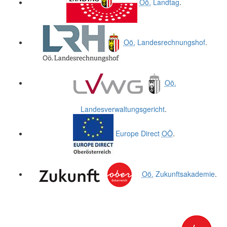
Oö.
Landtag
.
Oö.
Landesrechnungshof
.
Oö.
Landesverwaltungsgericht
.
Europe Direct
OÖ
.
Oö.
Zukunftsakademie
.