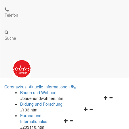
.
Telefon
.
Suche
.
Coronavirus: Aktuelle Informationen
Bauen und Wohnen
Navigationsm
.
/bauenundwohnen.htm
öffnen
Bildung und Forschung
Navigationsmenü
und
.
/133.htm
öffnen
schließen
Europa und
Navigationsmenü
und
Internationales
öffnen
schließen
.
/203110.htm