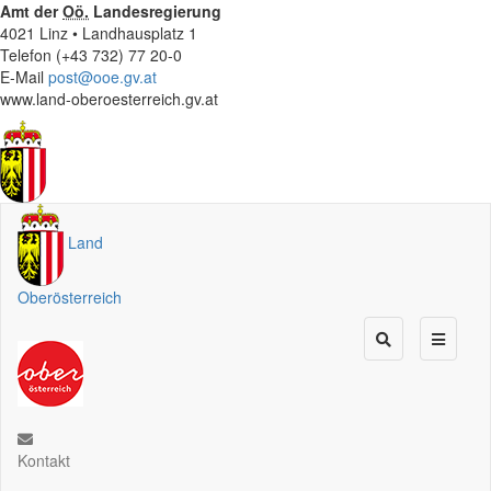
Amt der
Oö.
Landesregierung
4021 Linz • Landhausplatz 1
Telefon (+43 732) 77 20-0
E-Mail
post@ooe.gv.at
www.land-oberoesterreich.gv.at
Land
Oberösterreich
Kontakt