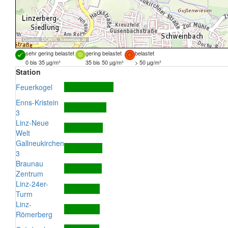
Quellen:
DORIS
,
basemap.at
sehr gering belastet
gering belastet
belastet
0 bis 35 µg/m³
35 bis 50 µg/m³
> 50 µg/m³
Station
Feuerkogel
Enns-Kristein
3
Linz-Neue
Welt
Gallneukirchen
3
Braunau
Zentrum
Linz-24er-
Turm
Linz-
Römerberg