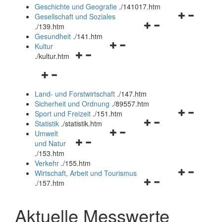
und
Geschichte und Geografie
.
/141017.htm
schließen
Navigationsm
Gesellschaft und Soziales
Navigationsmenü
öffnen
.
/139.htm
öffnen
und
Gesundheit
.
/141.htm
Navigationsmenü
und
schließen
Kultur
Navigationsmenü
öffnen
schließen
.
/kultur.htm
öffnen
und
Navigationsmenü
und
schließen
öffnen
schließen
Land- und Forstwirtschaft
.
/147.htm
und
Sicherheit und Ordnung
.
/89557.htm
schließen
Navigationsm
Sport und Freizeit
.
/151.htm
Navigationsmenü
öffnen
Statistik
.
/statistik.htm
Navigationsmenü
öffnen
und
Umwelt
Navigationsmenü
öffnen
und
schließen
und Natur
öffnen
und
schließen
.
/153.htm
und
schließen
Verkehr
.
/155.htm
schließen
Navigationsm
Wirtschaft, Arbeit und Tourismus
Navigationsmenü
öffnen
.
/157.htm
öffnen
und
und
schließen
Aktuelle Messwerte
schließen