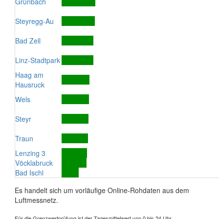
Grünbach
Steyregg-Au
Bad Zell
Linz-Stadtpark
Haag am
Hausruck
Wels
Steyr
Traun
Lenzing 3
Vöcklabruck
Bad Ischl
Es handelt sich um vorläufige Online-Rohdaten aus dem
Luftmessnetz.
Für die Grenzwertprüfung ist der Tagesmittelwert von 0 bis 24 Uhr