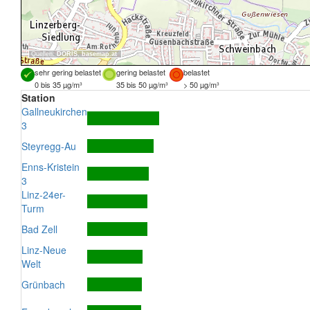
Quellen:
DORIS
,
basemap.at
sehr gering belastet
gering belastet
belastet
0 bis 35 µg/m³
35 bis 50 µg/m³
> 50 µg/m³
Station
Gallneukirchen
3
Steyregg-Au
Enns-Kristein
3
Linz-24er-
Turm
Bad Zell
Linz-Neue
Welt
Grünbach