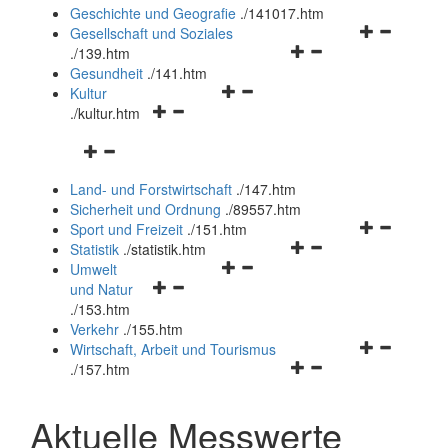
und
Geschichte und Geografie
.
/141017.htm
schließen
Navigationsm
Gesellschaft und Soziales
Navigationsmenü
öffnen
.
/139.htm
öffnen
und
Gesundheit
.
/141.htm
Navigationsmenü
und
schließen
Kultur
Navigationsmenü
öffnen
schließen
.
/kultur.htm
öffnen
und
Navigationsmenü
und
schließen
öffnen
schließen
Land- und Forstwirtschaft
.
/147.htm
und
Sicherheit und Ordnung
.
/89557.htm
schließen
Navigationsm
Sport und Freizeit
.
/151.htm
Navigationsmenü
öffnen
Statistik
.
/statistik.htm
Navigationsmenü
öffnen
und
Umwelt
Navigationsmenü
öffnen
und
schließen
und Natur
öffnen
und
schließen
.
/153.htm
und
schließen
Verkehr
.
/155.htm
schließen
Navigationsm
Wirtschaft, Arbeit und Tourismus
Navigationsmenü
öffnen
.
/157.htm
öffnen
und
und
schließen
Aktuelle Messwerte
schließen