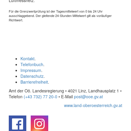
Luftmessnetz.
Für die Grenzwertprüfung ist der Tagesmittelwert von 0 bis 24 Uhr
ausschlaggebend. Der gleitende 24-Stunden Mittelwert gilt als vorläufiger
Richtwert.
Kontakt
.
Telefonbuch
.
Impressum
.
Datenschutz
.
Barrierefreiheit
.
Amt der Oö. Landesregierung • 4021 Linz, Landhausplatz 1
•
Telefon
(+43 732) 77 20-0
• E-Mail
post@ooe.gv.at
www.land-oberoesterreich.gv.at