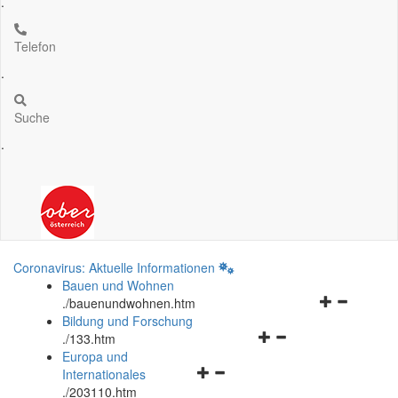
.
Telefon
.
Suche
.
Coronavirus: Aktuelle Informationen
Bauen und Wohnen
Navigationsm
.
/bauenundwohnen.htm
öffnen
Bildung und Forschung
Navigationsmenü
und
.
/133.htm
öffnen
schließen
Europa und
Navigationsmenü
und
Internationales
öffnen
schließen
.
/203110.htm