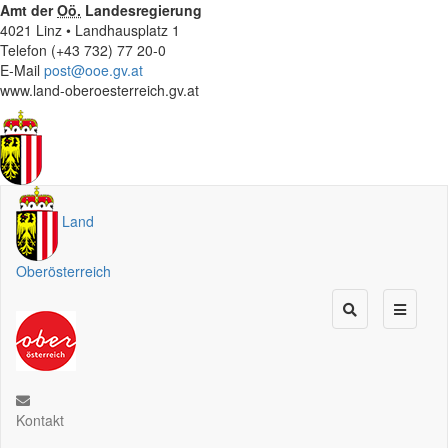
Amt der
Oö.
Landesregierung
4021 Linz • Landhausplatz 1
Telefon (+43 732) 77 20-0
E-Mail
post@ooe.gv.at
www.land-oberoesterreich.gv.at
Land
Oberösterreich
Kontakt