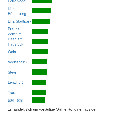
Feuerkogel
Linz-
Römerberg
Linz-Stadtpark
Braunau
Zentrum
Haag am
Hausruck
Wels
Vöcklabruck
Steyr
Lenzing 3
Traun
Bad Ischl
Es handelt sich um vorläufige Online-Rohdaten aus dem