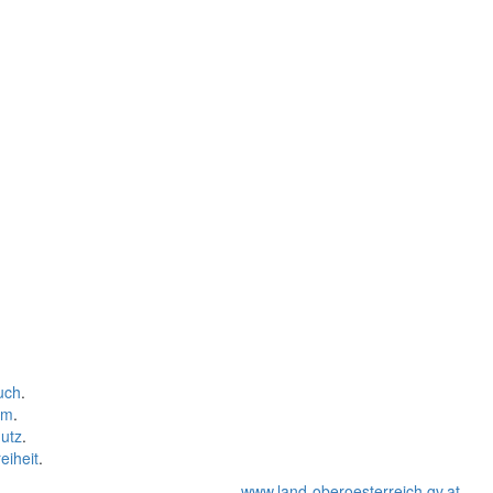
uch
.
um
.
utz
.
eiheit
.
www.land-oberoesterreich.gv.at