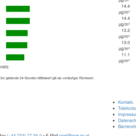
14.4
µg/m³
14.4
µg/m³
13.2
µg/m³
13.0
µg/m³
11.1
µg/m³
netz.
 gleitende 24-Stunden Mittelwert gilt als vorläufiger Richtwert.
Kontakt
.
Telefonb
Impress
Datensch
Barrierefr
efon
(+43 732) 77 20-0
• E-Mail
post@ooe.gv.at