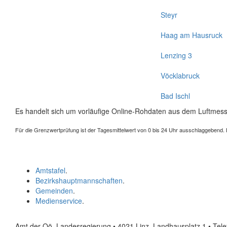
Steyr
Haag am Hausruck
Lenzing 3
Vöcklabruck
Bad Ischl
Es handelt sich um vorläufige Online-Rohdaten aus dem Luftmess
Für die Grenzwertprüfung ist der Tagesmittelwert von 0 bis 24 Uhr ausschlaggebend. Der
Amtstafel
.
Bezirkshauptmannschaften
.
Gemeinden
.
Medienservice
.
Amt der Oö. Landesregierung • 4021 Linz, Landhausplatz 1
• Tel