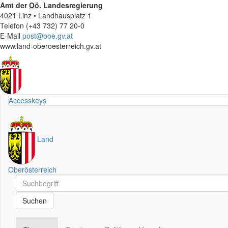
Amt der
Oö.
Landesregierung
4021 Linz • Landhausplatz 1
Telefon (+43 732) 77 20-0
E-Mail
post@ooe.gv.at
www.land-oberoesterreich.gv.at
Accesskeys
Land
Oberösterreich
Schnellsuche
Schnellsuche
Suchen