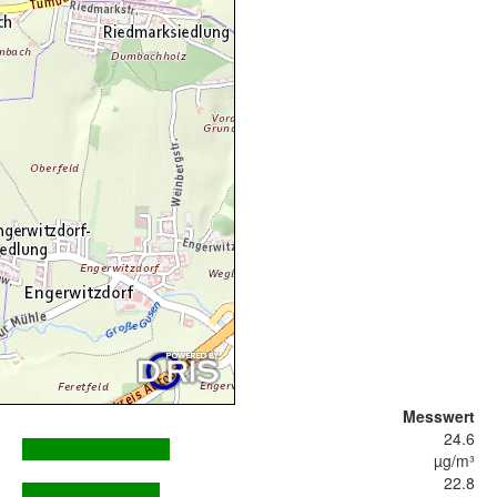
Messwert
24.6
µg/m³
22.8