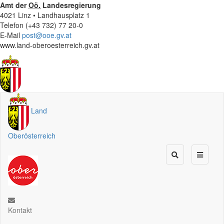
Amt der
Oö.
Landesregierung
4021 Linz • Landhausplatz 1
Telefon (+43 732) 77 20-0
E-Mail
post@ooe.gv.at
www.land-oberoesterreich.gv.at
Land
Oberösterreich
Kontakt