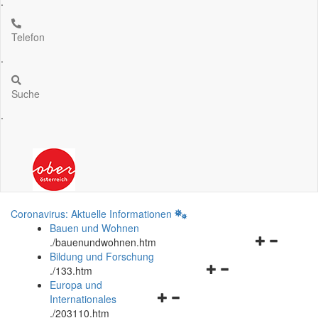
.
Telefon
.
Suche
.
Coronavirus: Aktuelle Informationen
Bauen und Wohnen
Navigationsm
.
/bauenundwohnen.htm
öffnen
Bildung und Forschung
Navigationsmenü
und
.
/133.htm
öffnen
schließen
Europa und
Navigationsmenü
und
Internationales
öffnen
schließen
.
/203110.htm