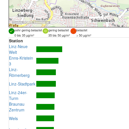
Quellen:
DORIS
,
basemap.at
sehr gering belastet
gering belastet
belastet
0 bis 35 µg/m³
35 bis 50 µg/m³
> 50 µg/m³
Station
Linz-Neue
Welt
Enns-Kristein
3
Linz-
Römerberg
Linz-Stadtpark
Linz-24er-
Turm
Braunau
Zentrum
Wels