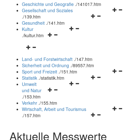
und
Geschichte und Geografie
.
/141017.htm
schließen
Navigationsm
Gesellschaft und Soziales
Navigationsmenü
öffnen
.
/139.htm
öffnen
und
Gesundheit
.
/141.htm
Navigationsmenü
und
schließen
Kultur
Navigationsmenü
öffnen
schließen
.
/kultur.htm
öffnen
und
Navigationsmenü
und
schließen
öffnen
schließen
Land- und Forstwirtschaft
.
/147.htm
und
Sicherheit und Ordnung
.
/89557.htm
schließen
Navigationsm
Sport und Freizeit
.
/151.htm
Navigationsmenü
öffnen
Statistik
.
/statistik.htm
Navigationsmenü
öffnen
und
Umwelt
Navigationsmenü
öffnen
und
schließen
und Natur
öffnen
und
schließen
.
/153.htm
und
schließen
Verkehr
.
/155.htm
schließen
Navigationsm
Wirtschaft, Arbeit und Tourismus
Navigationsmenü
öffnen
.
/157.htm
öffnen
und
und
schließen
Aktuelle Messwerte
schließen