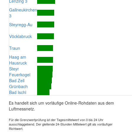
Lenzing 3
Gallneukirchen
3
Steyregg-Au
Vöcklabruck
Traun
Haag am
Hausruck
Steyr
Feuerkogel
Bad Zell
Grünbach
Bad Ischl
Es handelt sich um vorläufige Online-Rohdaten aus dem
Luftmessnetz.
Für die Grenzwertprüfung ist der Tagesmittelwert von 0 bis 24 Uhr
ausschlaggebend. Der gleitende 24-Stunden Mittelwert gilt als vorläufiger
Richtwert.