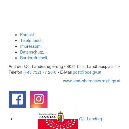
Kontakt
.
Telefonbuch
.
Impressum
.
Datenschutz
.
Barrierefreiheit
.
Amt der Oö. Landesregierung • 4021 Linz, Landhausplatz 1
•
Telefon
(+43 732) 77 20-0
• E-Mail
post@ooe.gv.at
www.land-oberoesterreich.gv.at
.
.
Oö.
Landtag
.