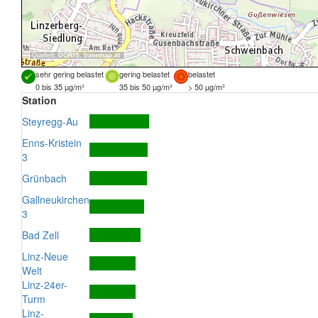
Quellen:
DORIS
,
basemap.at
sehr gering belastet
gering belastet
belastet
0 bis 35 µg/m³
35 bis 50 µg/m³
> 50 µg/m³
Station
Steyregg-Au
Enns-Kristein
3
Grünbach
Gallneukirchen
3
Bad Zell
Linz-Neue
Welt
Linz-24er-
Turm
Linz-