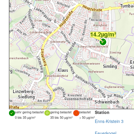
Quellen:
DORIS
,
basemap.at
Station
sehr gering belastet
gering belastet
belastet
0 bis 35 µg/m³
35 bis 50 µg/m³
> 50 µg/m³
Enns-Kristein 3
Feuerkogel