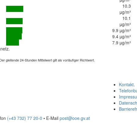
10.3
µg/m³
10.1
µg/m³
9.9 µg/m³
9.4 µg/m³
7.9 µg/m³
netz.
 gleitende 24-Stunden Mittelwert gilt als vorläufiger Richtwert.
Kontakt
.
Telefonb
Impress
Datensch
Barrierefr
efon
(+43 732) 77 20-0
• E-Mail
post@ooe.gv.at