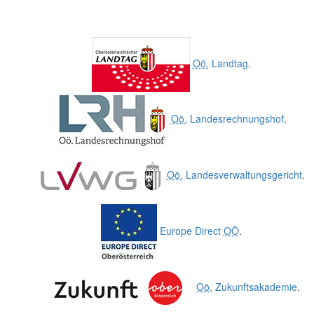
Oö.
Landtag
.
Oö.
Landesrechnungshof
.
Oö.
Landesverwaltungsgericht
.
Europe Direct
OÖ
.
Oö.
Zukunftsakademie
.