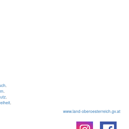
uch
.
um
.
utz
.
eiheit
.
www.land-oberoesterreich.gv.at