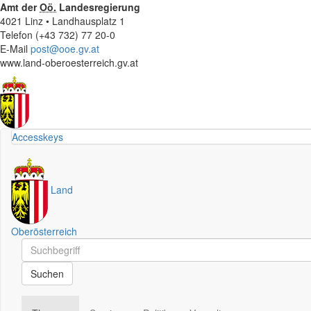
Amt der
Oö.
Landesregierung
4021 Linz • Landhausplatz 1
Telefon (+43 732) 77 20-0
E-Mail
post@ooe.gv.at
www.land-oberoesterreich.gv.at
Accesskeys
Land
Oberösterreich
Schnellsuche
Schnellsuche
Suchen