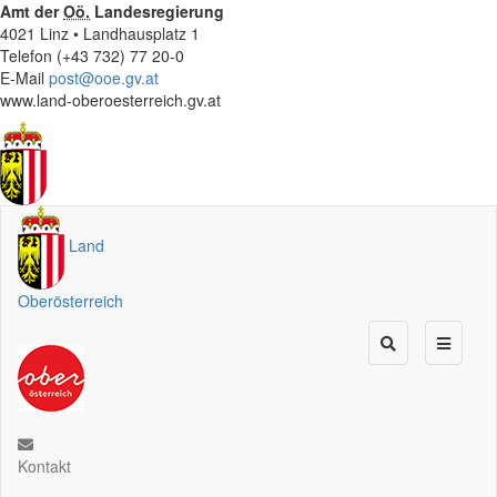
Amt der
Oö.
Landesregierung
4021 Linz • Landhausplatz 1
Telefon (+43 732) 77 20-0
E-Mail
post@ooe.gv.at
www.land-oberoesterreich.gv.at
Land
Oberösterreich
Kontakt