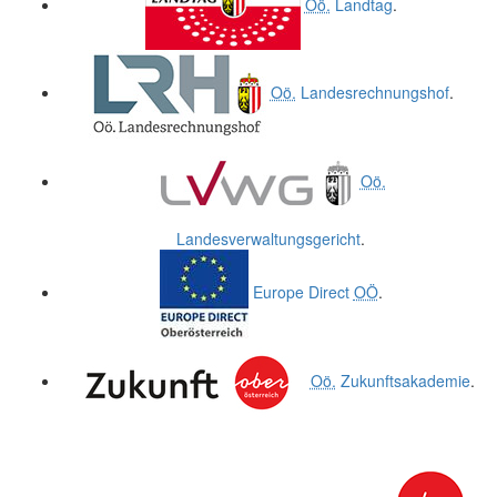
Oö.
Landtag
.
Oö.
Landesrechnungshof
.
Oö.
Landesverwaltungsgericht
.
Europe Direct
OÖ
.
Oö.
Zukunftsakademie
.