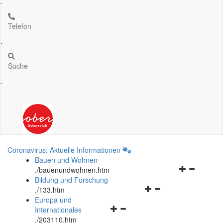
.
Telefon
.
Suche
.
Coronavirus: Aktuelle Informationen
Bauen und Wohnen
Navigationsm
.
/bauenundwohnen.htm
öffnen
Bildung und Forschung
Navigationsmenü
und
.
/133.htm
öffnen
schließen
Europa und
Navigationsmenü
und
Internationales
öffnen
schließen
.
/203110.htm