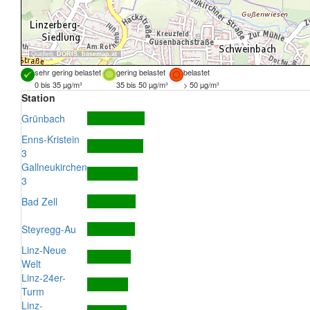
Quellen:
DORIS
,
basemap.at
sehr gering belastet
gering belastet
belastet
0 bis 35 µg/m³
35 bis 50 µg/m³
> 50 µg/m³
Station
Grünbach
Enns-Kristein
3
Gallneukirchen
3
Bad Zell
Steyregg-Au
Linz-Neue
Welt
Linz-24er-
Turm
Linz-