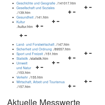
und
Geschichte und Geografie
.
/141017.htm
schließen
Navigationsm
Gesellschaft und Soziales
Navigationsmenü
öffnen
.
/139.htm
öffnen
und
Gesundheit
.
/141.htm
Navigationsmenü
und
schließen
Kultur
Navigationsmenü
öffnen
schließen
.
/kultur.htm
öffnen
und
Navigationsmenü
und
schließen
öffnen
schließen
Land- und Forstwirtschaft
.
/147.htm
und
Sicherheit und Ordnung
.
/89557.htm
schließen
Navigationsm
Sport und Freizeit
.
/151.htm
Navigationsmenü
öffnen
Statistik
.
/statistik.htm
Navigationsmenü
öffnen
und
Umwelt
Navigationsmenü
öffnen
und
schließen
und Natur
öffnen
und
schließen
.
/153.htm
und
schließen
Verkehr
.
/155.htm
schließen
Navigationsm
Wirtschaft, Arbeit und Tourismus
Navigationsmenü
öffnen
.
/157.htm
öffnen
und
und
schließen
Aktuelle Messwerte
schließen