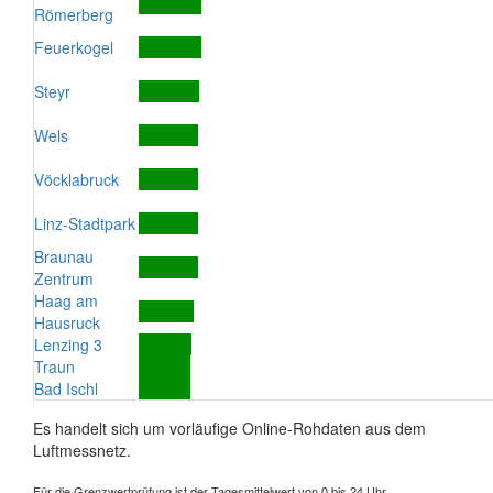
Römerberg
Feuerkogel
Steyr
Wels
Vöcklabruck
Linz-Stadtpark
Braunau
Zentrum
Haag am
Hausruck
Lenzing 3
Traun
Bad Ischl
Es handelt sich um vorläufige Online-Rohdaten aus dem
Luftmessnetz.
Für die Grenzwertprüfung ist der Tagesmittelwert von 0 bis 24 Uhr