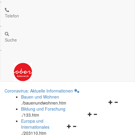
.
Telefon
.
Suche
.
Coronavirus: Aktuelle Informationen
Bauen und Wohnen
Navigationsm
.
/bauenundwohnen.htm
öffnen
Bildung und Forschung
Navigationsmenü
und
.
/133.htm
öffnen
schließen
Europa und
Navigationsmenü
und
Internationales
öffnen
schließen
.
/203110.htm