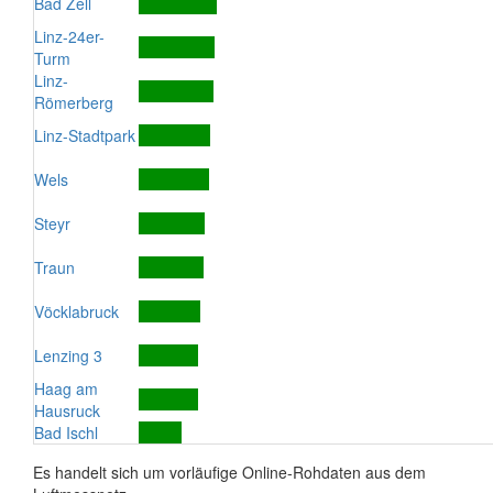
Bad Zell
Linz-24er-
Turm
Linz-
Römerberg
Linz-Stadtpark
Wels
Steyr
Traun
Vöcklabruck
Lenzing 3
Haag am
Hausruck
Bad Ischl
Es handelt sich um vorläufige Online-Rohdaten aus dem