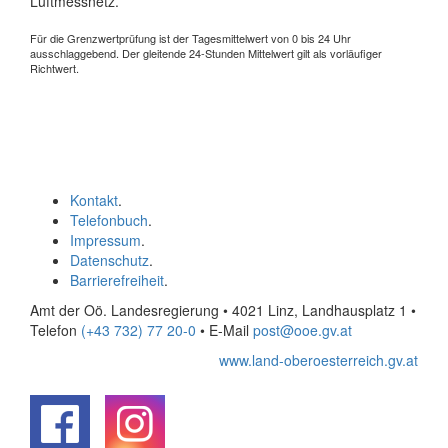
Luftmessnetz.
Für die Grenzwertprüfung ist der Tagesmittelwert von 0 bis 24 Uhr
ausschlaggebend. Der gleitende 24-Stunden Mittelwert gilt als vorläufiger
Richtwert.
Kontakt
.
Telefonbuch
.
Impressum
.
Datenschutz
.
Barrierefreiheit
.
Amt der Oö. Landesregierung • 4021 Linz, Landhausplatz 1
•
Telefon
(+43 732) 77 20-0
• E-Mail
post@ooe.gv.at
www.land-oberoesterreich.gv.at