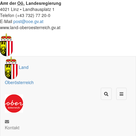
Amt der
Oö.
Landesregierung
4021 Linz • Landhausplatz 1
Telefon (+43 732) 77 20-0
E-Mail
post@ooe.gv.at
www.land-oberoesterreich.gv.at
Land
Oberösterreich
Kontakt