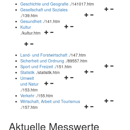
und
Geschichte und Geografie
.
/141017.htm
schließen
Navigationsm
Gesellschaft und Soziales
Navigationsmenü
öffnen
.
/139.htm
öffnen
und
Gesundheit
.
/141.htm
Navigationsmenü
und
schließen
Kultur
Navigationsmenü
öffnen
schließen
.
/kultur.htm
öffnen
und
Navigationsmenü
und
schließen
öffnen
schließen
Land- und Forstwirtschaft
.
/147.htm
und
Sicherheit und Ordnung
.
/89557.htm
schließen
Navigationsm
Sport und Freizeit
.
/151.htm
Navigationsmenü
öffnen
Statistik
.
/statistik.htm
Navigationsmenü
öffnen
und
Umwelt
Navigationsmenü
öffnen
und
schließen
und Natur
öffnen
und
schließen
.
/153.htm
und
schließen
Verkehr
.
/155.htm
schließen
Navigationsm
Wirtschaft, Arbeit und Tourismus
Navigationsmenü
öffnen
.
/157.htm
öffnen
und
und
schließen
Aktuelle Messwerte
schließen