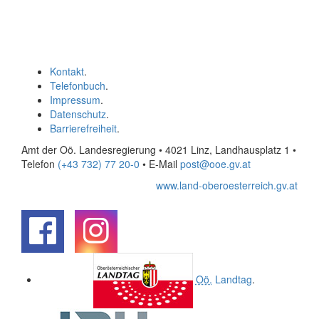
Kontakt
.
Telefonbuch
.
Impressum
.
Datenschutz
.
Barrierefreiheit
.
Amt der Oö. Landesregierung • 4021 Linz, Landhausplatz 1
•
Telefon
(+43 732) 77 20-0
• E-Mail
post@ooe.gv.at
www.land-oberoesterreich.gv.at
.
.
Oö.
Landtag
.