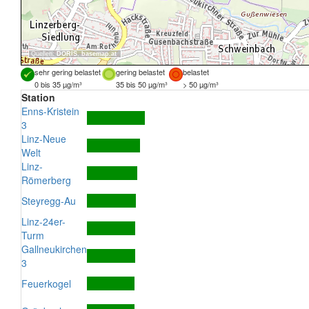
Quellen:
DORIS
,
basemap.at
sehr gering belastet
gering belastet
belastet
0 bis 35 µg/m³
35 bis 50 µg/m³
> 50 µg/m³
Station
Enns-Kristein
3
Linz-Neue
Welt
Linz-
Römerberg
Steyregg-Au
Linz-24er-
Turm
Gallneukirchen
3
Feuerkogel