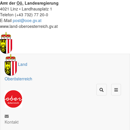
Amt der
Oö.
Landesregierung
4021 Linz • Landhausplatz 1
Telefon (+43 732) 77 20-0
E-Mail
post@ooe.gv.at
www.land-oberoesterreich.gv.at
Land
Oberösterreich
Kontakt