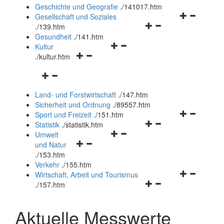
und
Geschichte und Geografie
.
/141017.htm
schließen
Navigationsm
Gesellschaft und Soziales
Navigationsmenü
öffnen
.
/139.htm
öffnen
und
Gesundheit
.
/141.htm
Navigationsmenü
und
schließen
Kultur
Navigationsmenü
öffnen
schließen
.
/kultur.htm
öffnen
und
Navigationsmenü
und
schließen
öffnen
schließen
Land- und Forstwirtschaft
.
/147.htm
und
Sicherheit und Ordnung
.
/89557.htm
schließen
Navigationsm
Sport und Freizeit
.
/151.htm
Navigationsmenü
öffnen
Statistik
.
/statistik.htm
Navigationsmenü
öffnen
und
Umwelt
Navigationsmenü
öffnen
und
schließen
und Natur
öffnen
und
schließen
.
/153.htm
und
schließen
Verkehr
.
/155.htm
schließen
Navigationsm
Wirtschaft, Arbeit und Tourismus
Navigationsmenü
öffnen
.
/157.htm
öffnen
und
und
schließen
Aktuelle Messwerte
schließen