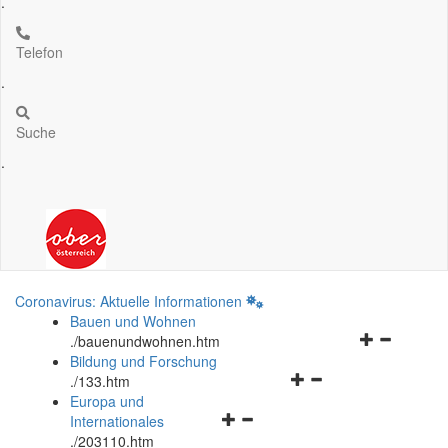
.
Telefon
.
Suche
.
Coronavirus: Aktuelle Informationen
Bauen und Wohnen
Navigationsm
.
/bauenundwohnen.htm
öffnen
Bildung und Forschung
Navigationsmenü
und
.
/133.htm
öffnen
schließen
Europa und
Navigationsmenü
und
Internationales
öffnen
schließen
.
/203110.htm