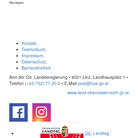
Richtwert.
Kontakt
.
Telefonbuch
.
Impressum
.
Datenschutz
.
Barrierefreiheit
.
Amt der Oö. Landesregierung • 4021 Linz, Landhausplatz 1
•
Telefon
(+43 732) 77 20-0
• E-Mail
post@ooe.gv.at
www.land-oberoesterreich.gv.at
.
.
Oö.
Landtag
.