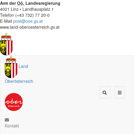
Amt der
Oö.
Landesregierung
4021 Linz • Landhausplatz 1
Telefon (+43 732) 77 20-0
E-Mail
post@ooe.gv.at
www.land-oberoesterreich.gv.at
Land
Oberösterreich
Kontakt