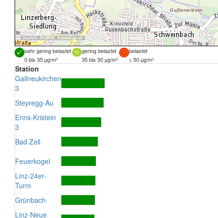
Quellen:
DORIS
,
basemap.at
sehr gering belastet
gering belastet
belastet
0 bis 35 µg/m³
35 bis 50 µg/m³
> 50 µg/m³
Station
Gallneukirchen
3
Steyregg-Au
Enns-Kristein
3
Bad Zell
Feuerkogel
Linz-24er-
Turm
Grünbach
Linz-Neue