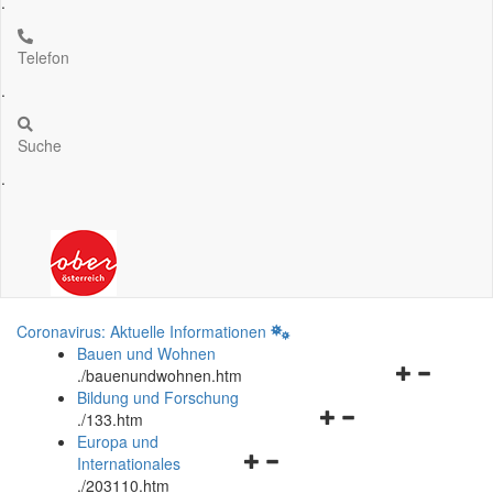
.
Telefon
.
Suche
.
Coronavirus: Aktuelle Informationen
Bauen und Wohnen
Navigationsm
.
/bauenundwohnen.htm
öffnen
Bildung und Forschung
Navigationsmenü
und
.
/133.htm
öffnen
schließen
Europa und
Navigationsmenü
und
Internationales
öffnen
schließen
.
/203110.htm