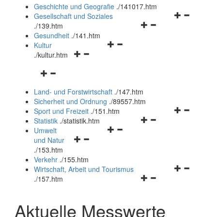
und
Geschichte und Geografie
.
/141017.htm
schließen
Navigationsm
Gesellschaft und Soziales
Navigationsmenü
öffnen
.
/139.htm
öffnen
und
Gesundheit
.
/141.htm
Navigationsmenü
und
schließen
Kultur
Navigationsmenü
öffnen
schließen
.
/kultur.htm
öffnen
und
Navigationsmenü
und
schließen
öffnen
schließen
Land- und Forstwirtschaft
.
/147.htm
und
Sicherheit und Ordnung
.
/89557.htm
schließen
Navigationsm
Sport und Freizeit
.
/151.htm
Navigationsmenü
öffnen
Statistik
.
/statistik.htm
Navigationsmenü
öffnen
und
Umwelt
Navigationsmenü
öffnen
und
schließen
und Natur
öffnen
und
schließen
.
/153.htm
und
schließen
Verkehr
.
/155.htm
schließen
Navigationsm
Wirtschaft, Arbeit und Tourismus
Navigationsmenü
öffnen
.
/157.htm
öffnen
und
und
schließen
Aktuelle Messwerte
schließen