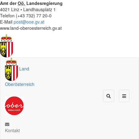
Amt der
Oö.
Landesregierung
4021 Linz • Landhausplatz 1
Telefon (+43 732) 77 20-0
E-Mail
post@ooe.gv.at
www.land-oberoesterreich.gv.at
Land
Oberösterreich
Kontakt