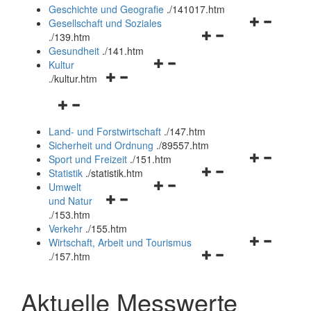
und
Geschichte und Geografie
.
/141017.htm
schließen
Navigationsm
Gesellschaft und Soziales
Navigationsmenü
öffnen
.
/139.htm
öffnen
und
Gesundheit
.
/141.htm
Navigationsmenü
und
schließen
Kultur
Navigationsmenü
öffnen
schließen
.
/kultur.htm
öffnen
und
Navigationsmenü
und
schließen
öffnen
schließen
Land- und Forstwirtschaft
.
/147.htm
und
Sicherheit und Ordnung
.
/89557.htm
schließen
Navigationsm
Sport und Freizeit
.
/151.htm
Navigationsmenü
öffnen
Statistik
.
/statistik.htm
Navigationsmenü
öffnen
und
Umwelt
Navigationsmenü
öffnen
und
schließen
und Natur
öffnen
und
schließen
.
/153.htm
und
schließen
Verkehr
.
/155.htm
schließen
Navigationsm
Wirtschaft, Arbeit und Tourismus
Navigationsmenü
öffnen
.
/157.htm
öffnen
und
und
schließen
Aktuelle Messwerte
schließen