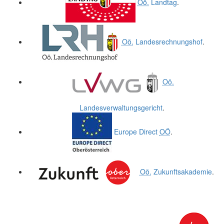
Oö.
Landtag
.
Oö.
Landesrechnungshof
.
Oö.
Landesverwaltungsgericht
.
Europe Direct
OÖ
.
Oö.
Zukunftsakademie
.