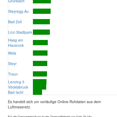
Grünbach
Steyregg-Au
Bad Zell
Linz-Stadtpark
Haag am
Hausruck
Wels
Steyr
Traun
Lenzing 3
Vöcklabruck
Bad Ischl
Es handelt sich um vorläufige Online-Rohdaten aus dem
Luftmessnetz.
Für die Grenzwertprüfung ist der Tagesmittelwert von 0 bis 24 Uhr