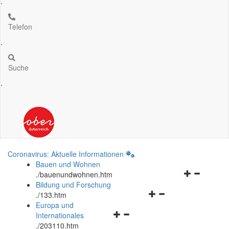
.
Telefon
.
Suche
.
Coronavirus: Aktuelle Informationen
Bauen und Wohnen
Navigationsm
.
/bauenundwohnen.htm
öffnen
Bildung und Forschung
Navigationsmenü
und
.
/133.htm
öffnen
schließen
Europa und
Navigationsmenü
und
Internationales
öffnen
schließen
.
/203110.htm