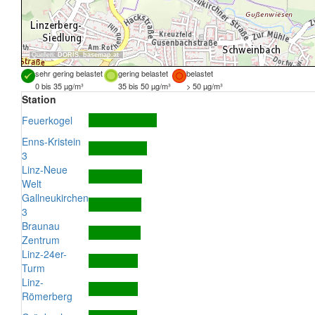
Quellen:
DORIS
,
basemap.at
sehr gering belastet
gering belastet
belastet
0 bis 35 µg/m³
35 bis 50 µg/m³
> 50 µg/m³
Station
Feuerkogel
Enns-Kristein
3
Linz-Neue
Welt
Gallneukirchen
3
Braunau
Zentrum
Linz-24er-
Turm
Linz-
Römerberg