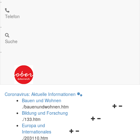
.
Telefon
.
Suche
.
Coronavirus: Aktuelle Informationen
Bauen und Wohnen
Navigationsm
.
/bauenundwohnen.htm
öffnen
Bildung und Forschung
Navigationsmenü
und
.
/133.htm
öffnen
schließen
Europa und
Navigationsmenü
und
Internationales
öffnen
schließen
.
/203110.htm