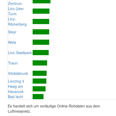
Zentrum
Linz-24er-
Turm
Linz-
Römerberg
Steyr
Wels
Linz-Stadtpark
Traun
Vöcklabruck
Lenzing 3
Haag am
Hausruck
Bad Ischl
Es handelt sich um vorläufige Online-Rohdaten aus dem
Luftmessnetz.