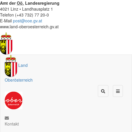
Amt der
Oö.
Landesregierung
4021 Linz • Landhausplatz 1
Telefon (+43 732) 77 20-0
E-Mail
post@ooe.gv.at
www.land-oberoesterreich.gv.at
Land
Oberösterreich
Kontakt