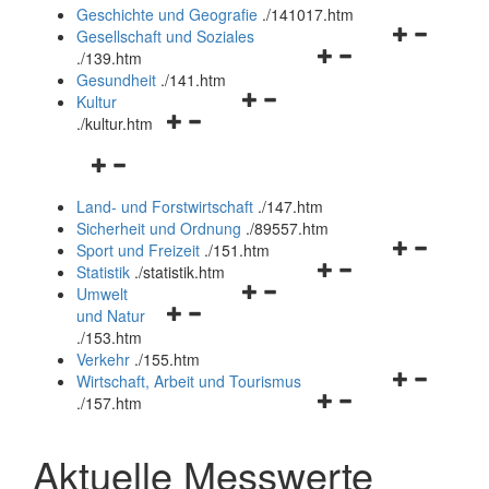
und
Geschichte und Geografie
.
/141017.htm
schließen
Navigationsm
Gesellschaft und Soziales
Navigationsmenü
öffnen
.
/139.htm
öffnen
und
Gesundheit
.
/141.htm
Navigationsmenü
und
schließen
Kultur
Navigationsmenü
öffnen
schließen
.
/kultur.htm
öffnen
und
Navigationsmenü
und
schließen
öffnen
schließen
Land- und Forstwirtschaft
.
/147.htm
und
Sicherheit und Ordnung
.
/89557.htm
schließen
Navigationsm
Sport und Freizeit
.
/151.htm
Navigationsmenü
öffnen
Statistik
.
/statistik.htm
Navigationsmenü
öffnen
und
Umwelt
Navigationsmenü
öffnen
und
schließen
und Natur
öffnen
und
schließen
.
/153.htm
und
schließen
Verkehr
.
/155.htm
schließen
Navigationsm
Wirtschaft, Arbeit und Tourismus
Navigationsmenü
öffnen
.
/157.htm
öffnen
und
und
schließen
Aktuelle Messwerte
schließen