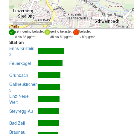
Quellen:
DORIS
,
basemap.at
sehr gering belastet
gering belastet
belastet
0 bis 35 µg/m³
35 bis 50 µg/m³
> 50 µg/m³
Station
Enns-Kristein
3
Feuerkogel
Grünbach
Gallneukirchen
3
Linz-Neue
Welt
Steyregg-Au
Bad Zell
Braunau