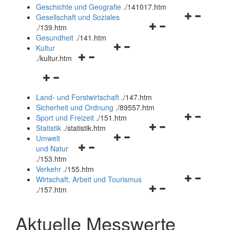
und
Geschichte und Geografie
.
/141017.htm
schließen
Navigationsm
Gesellschaft und Soziales
Navigationsmenü
öffnen
.
/139.htm
öffnen
und
Gesundheit
.
/141.htm
Navigationsmenü
und
schließen
Kultur
Navigationsmenü
öffnen
schließen
.
/kultur.htm
öffnen
und
Navigationsmenü
und
schließen
öffnen
schließen
Land- und Forstwirtschaft
.
/147.htm
und
Sicherheit und Ordnung
.
/89557.htm
schließen
Navigationsm
Sport und Freizeit
.
/151.htm
Navigationsmenü
öffnen
Statistik
.
/statistik.htm
Navigationsmenü
öffnen
und
Umwelt
Navigationsmenü
öffnen
und
schließen
und Natur
öffnen
und
schließen
.
/153.htm
und
schließen
Verkehr
.
/155.htm
schließen
Navigationsm
Wirtschaft, Arbeit und Tourismus
Navigationsmenü
öffnen
.
/157.htm
öffnen
und
und
schließen
Aktuelle Messwerte
schließen