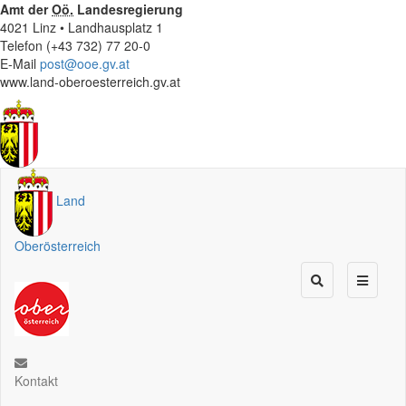
Amt der
Oö.
Landesregierung
4021 Linz • Landhausplatz 1
Telefon (+43 732) 77 20-0
E-Mail
post@ooe.gv.at
www.land-oberoesterreich.gv.at
Land
Oberösterreich
Kontakt