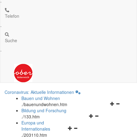
.
Telefon
.
Suche
.
Coronavirus: Aktuelle Informationen
Bauen und Wohnen
Navigationsm
.
/bauenundwohnen.htm
öffnen
Bildung und Forschung
Navigationsmenü
und
.
/133.htm
öffnen
schließen
Europa und
Navigationsmenü
und
Internationales
öffnen
schließen
.
/203110.htm