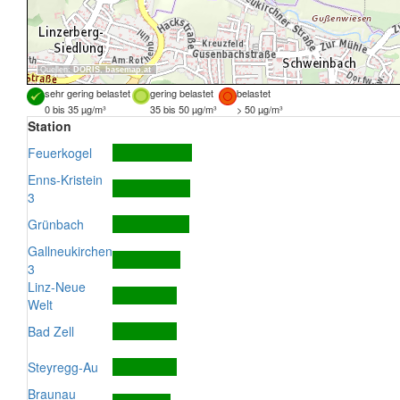
Quellen:
DORIS
,
basemap.at
sehr gering belastet
gering belastet
belastet
0 bis 35 µg/m³
35 bis 50 µg/m³
> 50 µg/m³
Station
Feuerkogel
Enns-Kristein
3
Grünbach
Gallneukirchen
3
Linz-Neue
Welt
Bad Zell
Steyregg-Au
Braunau