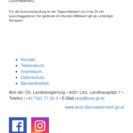
Luftmessnetz.
Für die Grenzwertprüfung ist der Tagesmittelwert von 0 bis 24 Uhr
ausschlaggebend. Der gleitende 24-Stunden Mittelwert gilt als vorläufiger
Richtwert.
Kontakt
.
Telefonbuch
.
Impressum
.
Datenschutz
.
Barrierefreiheit
.
Amt der Oö. Landesregierung • 4021 Linz, Landhausplatz 1
•
Telefon
(+43 732) 77 20-0
• E-Mail
post@ooe.gv.at
www.land-oberoesterreich.gv.at