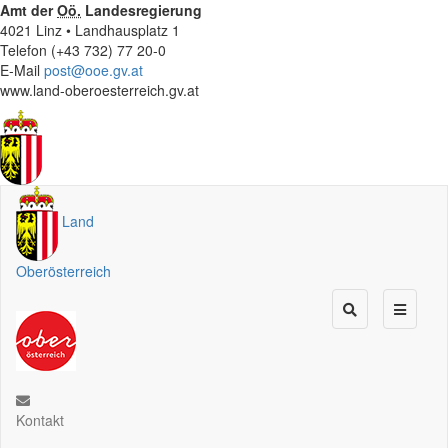
Amt der
Oö.
Landesregierung
4021 Linz • Landhausplatz 1
Telefon (+43 732) 77 20-0
E-Mail
post@ooe.gv.at
www.land-oberoesterreich.gv.at
Land
Oberösterreich
Kontakt