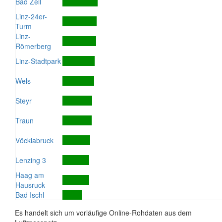
Bad Zell
Linz-24er-
Turm
Linz-
Römerberg
Linz-Stadtpark
Wels
Steyr
Traun
Vöcklabruck
Lenzing 3
Haag am
Hausruck
Bad Ischl
Es handelt sich um vorläufige Online-Rohdaten aus dem