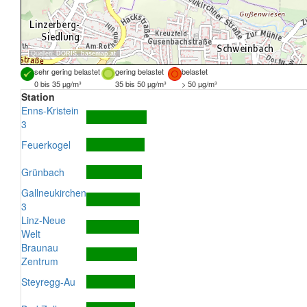
Quellen:
DORIS
,
basemap.at
sehr gering belastet
gering belastet
belastet
0 bis 35 µg/m³
35 bis 50 µg/m³
> 50 µg/m³
Station
Enns-Kristein
3
Feuerkogel
Grünbach
Gallneukirchen
3
Linz-Neue
Welt
Braunau
Zentrum
Steyregg-Au