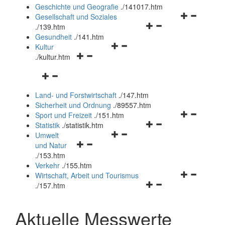
und
Geschichte und Geografie
.
/141017.htm
schließen
Navigationsm
Gesellschaft und Soziales
Navigationsmenü
öffnen
.
/139.htm
öffnen
und
Gesundheit
.
/141.htm
Navigationsmenü
und
schließen
Kultur
Navigationsmenü
öffnen
schließen
.
/kultur.htm
öffnen
und
Navigationsmenü
und
schließen
öffnen
schließen
Land- und Forstwirtschaft
.
/147.htm
und
Sicherheit und Ordnung
.
/89557.htm
schließen
Navigationsm
Sport und Freizeit
.
/151.htm
Navigationsmenü
öffnen
Statistik
.
/statistik.htm
Navigationsmenü
öffnen
und
Umwelt
Navigationsmenü
öffnen
und
schließen
und Natur
öffnen
und
schließen
.
/153.htm
und
schließen
Verkehr
.
/155.htm
schließen
Navigationsm
Wirtschaft, Arbeit und Tourismus
Navigationsmenü
öffnen
.
/157.htm
öffnen
und
und
schließen
Aktuelle Messwerte
schließen