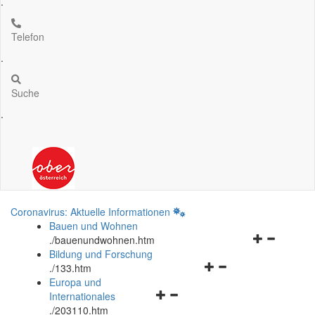
.
Telefon
.
Suche
.
Coronavirus: Aktuelle Informationen
Bauen und Wohnen
Navigationsm
.
/bauenundwohnen.htm
öffnen
Bildung und Forschung
Navigationsmenü
und
.
/133.htm
öffnen
schließen
Europa und
Navigationsmenü
und
Internationales
öffnen
schließen
.
/203110.htm