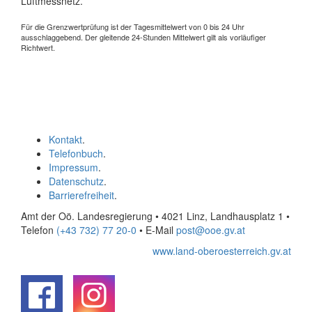
Luftmessnetz.
Für die Grenzwertprüfung ist der Tagesmittelwert von 0 bis 24 Uhr
ausschlaggebend. Der gleitende 24-Stunden Mittelwert gilt als vorläufiger
Richtwert.
Kontakt
.
Telefonbuch
.
Impressum
.
Datenschutz
.
Barrierefreiheit
.
Amt der Oö. Landesregierung • 4021 Linz, Landhausplatz 1
•
Telefon
(+43 732) 77 20-0
• E-Mail
post@ooe.gv.at
www.land-oberoesterreich.gv.at