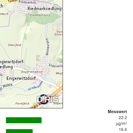
Messwert
22.2
µg/m³
16.6