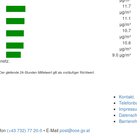
11.7
µg/m³
11.1
µg/m³
10.7
µg/m³
10.6
µg/m³
9.0 µg/m³
netz.
 gleitende 24-Stunden Mittelwert gilt als vorläufiger Richtwert.
Kontakt
.
Telefonb
Impress
Datensch
Barrierefr
efon
(+43 732) 77 20-0
• E-Mail
post@ooe.gv.at