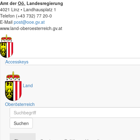
Amt der
Oö.
Landesregierung
4021 Linz • Landhausplatz 1
Telefon (+43 732) 77 20-0
E-Mail
post@ooe.gv.at
www.land-oberoesterreich.gv.at
Accesskeys
Land
Oberösterreich
Schnellsuche
Schnellsuche
Suchen