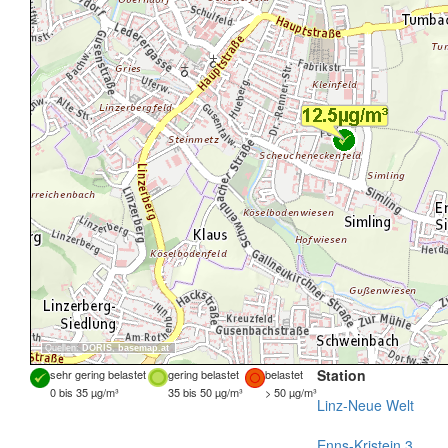
Quellen:
DORIS
,
basemap.at
Station
sehr gering belastet
gering belastet
belastet
0 bis 35 µg/m³
35 bis 50 µg/m³
> 50 µg/m³
Linz-Neue Welt
Enns-Kristein 3