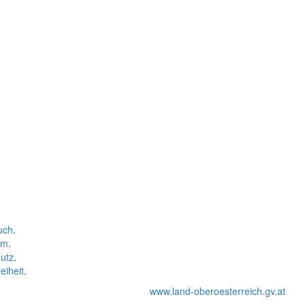
uch
.
um
.
utz
.
eiheit
.
www.land-oberoesterreich.gv.at