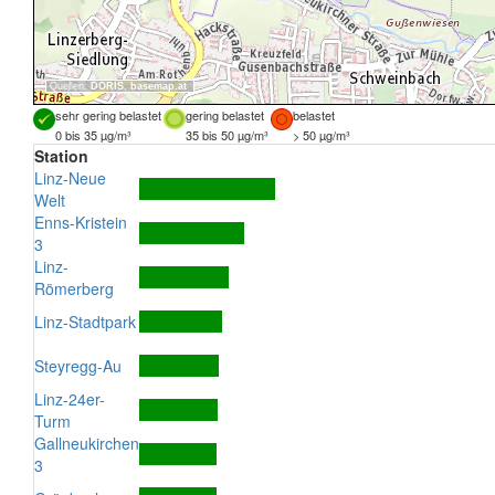
Quellen:
DORIS
,
basemap.at
sehr gering belastet
gering belastet
belastet
0 bis 35 µg/m³
35 bis 50 µg/m³
> 50 µg/m³
Station
Linz-Neue
Welt
Enns-Kristein
3
Linz-
Römerberg
Linz-Stadtpark
Steyregg-Au
Linz-24er-
Turm
Gallneukirchen
3