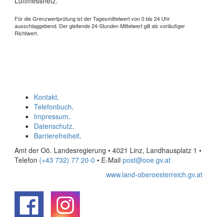
Luftmessnetz.
Für die Grenzwertprüfung ist der Tagesmittelwert von 0 bis 24 Uhr
ausschlaggebend. Der gleitende 24-Stunden Mittelwert gilt als vorläufiger
Richtwert.
Kontakt
.
Telefonbuch
.
Impressum
.
Datenschutz
.
Barrierefreiheit
.
Amt der Oö. Landesregierung • 4021 Linz, Landhausplatz 1
•
Telefon
(+43 732) 77 20-0
• E-Mail
post@ooe.gv.at
www.land-oberoesterreich.gv.at