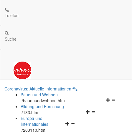
.
Telefon
.
Suche
.
Coronavirus: Aktuelle Informationen
Bauen und Wohnen
Navigationsm
.
/bauenundwohnen.htm
öffnen
Bildung und Forschung
Navigationsmenü
und
.
/133.htm
öffnen
schließen
Europa und
Navigationsmenü
und
Internationales
öffnen
schließen
.
/203110.htm