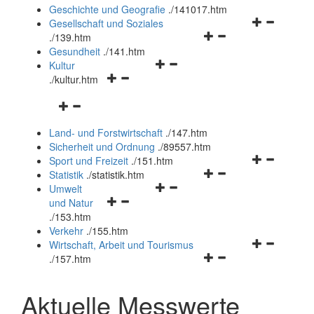
und
Geschichte und Geografie
.
/141017.htm
schließen
Navigationsm
Gesellschaft und Soziales
Navigationsmenü
öffnen
.
/139.htm
öffnen
und
Gesundheit
.
/141.htm
Navigationsmenü
und
schließen
Kultur
Navigationsmenü
öffnen
schließen
.
/kultur.htm
öffnen
und
Navigationsmenü
und
schließen
öffnen
schließen
Land- und Forstwirtschaft
.
/147.htm
und
Sicherheit und Ordnung
.
/89557.htm
schließen
Navigationsm
Sport und Freizeit
.
/151.htm
Navigationsmenü
öffnen
Statistik
.
/statistik.htm
Navigationsmenü
öffnen
und
Umwelt
Navigationsmenü
öffnen
und
schließen
und Natur
öffnen
und
schließen
.
/153.htm
und
schließen
Verkehr
.
/155.htm
schließen
Navigationsm
Wirtschaft, Arbeit und Tourismus
Navigationsmenü
öffnen
.
/157.htm
öffnen
und
und
schließen
Aktuelle Messwerte
schließen