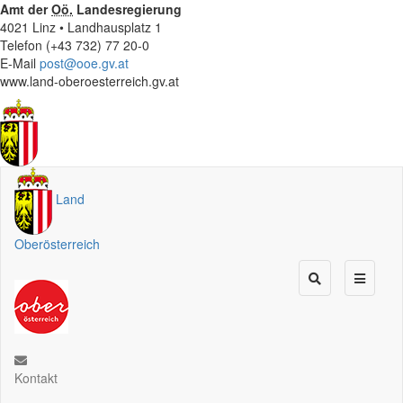
Amt der
Oö.
Landesregierung
4021 Linz • Landhausplatz 1
Telefon (+43 732) 77 20-0
E-Mail
post@ooe.gv.at
www.land-oberoesterreich.gv.at
Land
Oberösterreich
Kontakt