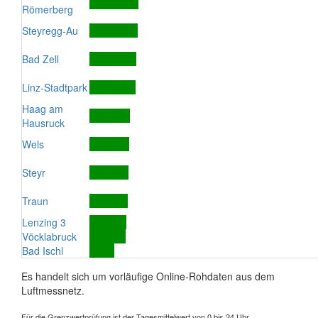
Römerberg
Steyregg-Au
Bad Zell
Linz-Stadtpark
Haag am
Hausruck
Wels
Steyr
Traun
Lenzing 3
Vöcklabruck
Bad Ischl
Es handelt sich um vorläufige Online-Rohdaten aus dem
Luftmessnetz.
Für die Grenzwertprüfung ist der Tagesmittelwert von 0 bis 24 Uhr