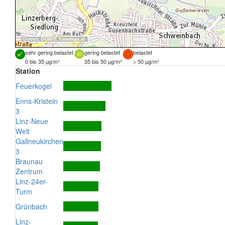
Quellen:
DORIS
,
basemap.at
sehr gering belastet
gering belastet
belastet
0 bis 35 µg/m³
35 bis 50 µg/m³
> 50 µg/m³
Station
Feuerkogel
Enns-Kristein
3
Linz-Neue
Welt
Gallneukirchen
3
Braunau
Zentrum
Linz-24er-
Turm
Grünbach
Linz-