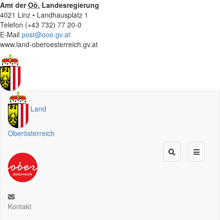
Amt der
Oö.
Landesregierung
4021 Linz • Landhausplatz 1
Telefon (+43 732) 77 20-0
E-Mail
post@ooe.gv.at
www.land-oberoesterreich.gv.at
Land
Oberösterreich
Kontakt