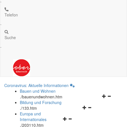
.
Telefon
.
Suche
.
Coronavirus: Aktuelle Informationen
Bauen und Wohnen
Navigationsm
.
/bauenundwohnen.htm
öffnen
Bildung und Forschung
Navigationsmenü
und
.
/133.htm
öffnen
schließen
Europa und
Navigationsmenü
und
Internationales
öffnen
schließen
.
/203110.htm