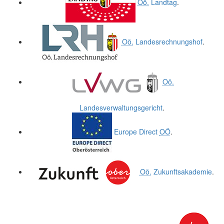
Oö.
Landtag
.
Oö.
Landesrechnungshof
.
Oö.
Landesverwaltungsgericht
.
Europe Direct
OÖ
.
Oö.
Zukunftsakademie
.