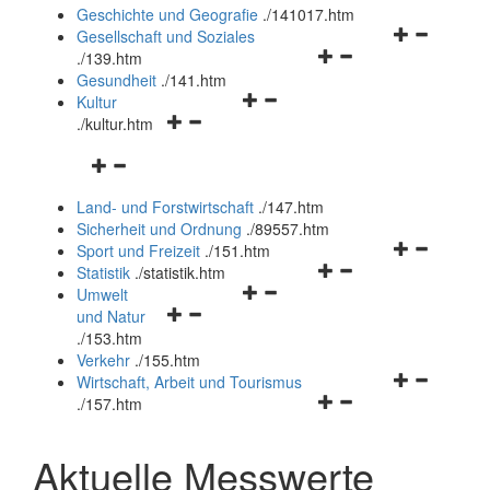
und
Geschichte und Geografie
.
/141017.htm
schließen
Navigationsm
Gesellschaft und Soziales
Navigationsmenü
öffnen
.
/139.htm
öffnen
und
Gesundheit
.
/141.htm
Navigationsmenü
und
schließen
Kultur
Navigationsmenü
öffnen
schließen
.
/kultur.htm
öffnen
und
Navigationsmenü
und
schließen
öffnen
schließen
Land- und Forstwirtschaft
.
/147.htm
und
Sicherheit und Ordnung
.
/89557.htm
schließen
Navigationsm
Sport und Freizeit
.
/151.htm
Navigationsmenü
öffnen
Statistik
.
/statistik.htm
Navigationsmenü
öffnen
und
Umwelt
Navigationsmenü
öffnen
und
schließen
und Natur
öffnen
und
schließen
.
/153.htm
und
schließen
Verkehr
.
/155.htm
schließen
Navigationsm
Wirtschaft, Arbeit und Tourismus
Navigationsmenü
öffnen
.
/157.htm
öffnen
und
und
schließen
Aktuelle Messwerte
schließen