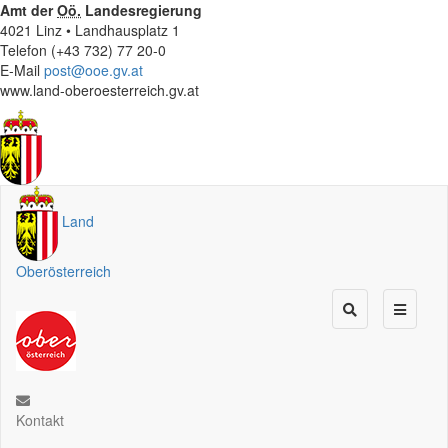
Amt der
Oö.
Landesregierung
4021 Linz • Landhausplatz 1
Telefon (+43 732) 77 20-0
E-Mail
post@ooe.gv.at
www.land-oberoesterreich.gv.at
Land
Oberösterreich
Kontakt