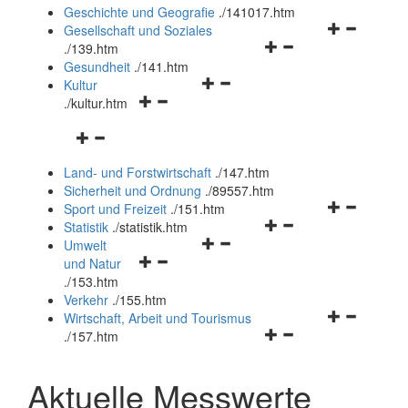
und
Geschichte und Geografie
.
/141017.htm
schließen
Navigationsm
Gesellschaft und Soziales
Navigationsmenü
öffnen
.
/139.htm
öffnen
und
Gesundheit
.
/141.htm
Navigationsmenü
und
schließen
Kultur
Navigationsmenü
öffnen
schließen
.
/kultur.htm
öffnen
und
Navigationsmenü
und
schließen
öffnen
schließen
Land- und Forstwirtschaft
.
/147.htm
und
Sicherheit und Ordnung
.
/89557.htm
schließen
Navigationsm
Sport und Freizeit
.
/151.htm
Navigationsmenü
öffnen
Statistik
.
/statistik.htm
Navigationsmenü
öffnen
und
Umwelt
Navigationsmenü
öffnen
und
schließen
und Natur
öffnen
und
schließen
.
/153.htm
und
schließen
Verkehr
.
/155.htm
schließen
Navigationsm
Wirtschaft, Arbeit und Tourismus
Navigationsmenü
öffnen
.
/157.htm
öffnen
und
und
schließen
Aktuelle Messwerte
schließen