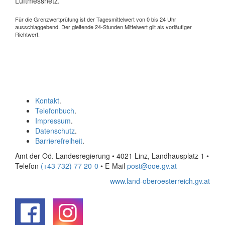
Luftmessnetz.
Für die Grenzwertprüfung ist der Tagesmittelwert von 0 bis 24 Uhr
ausschlaggebend. Der gleitende 24-Stunden Mittelwert gilt als vorläufiger
Richtwert.
Kontakt
.
Telefonbuch
.
Impressum
.
Datenschutz
.
Barrierefreiheit
.
Amt der Oö. Landesregierung • 4021 Linz, Landhausplatz 1
•
Telefon
(+43 732) 77 20-0
• E-Mail
post@ooe.gv.at
www.land-oberoesterreich.gv.at