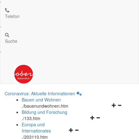
.
Telefon
.
Suche
.
Coronavirus: Aktuelle Informationen
Bauen und Wohnen
Navigationsm
.
/bauenundwohnen.htm
öffnen
Bildung und Forschung
Navigationsmenü
und
.
/133.htm
öffnen
schließen
Europa und
Navigationsmenü
und
Internationales
öffnen
schließen
.
/203110.htm