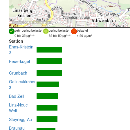
Quellen:
DORIS
,
basemap.at
sehr gering belastet
gering belastet
belastet
0 bis 35 µg/m³
35 bis 50 µg/m³
> 50 µg/m³
Station
Enns-Kristein
3
Feuerkogel
Grünbach
Gallneukirchen
3
Bad Zell
Linz-Neue
Welt
Steyregg-Au
Braunau