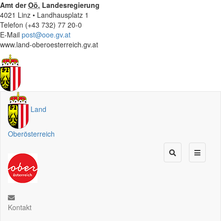
Amt der
Oö.
Landesregierung
4021 Linz • Landhausplatz 1
Telefon (+43 732) 77 20-0
E-Mail
post@ooe.gv.at
www.land-oberoesterreich.gv.at
Land
Oberösterreich
Kontakt