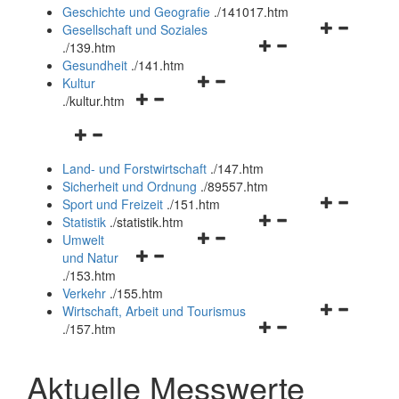
und
Geschichte und Geografie
.
/141017.htm
schließen
Navigationsm
Gesellschaft und Soziales
Navigationsmenü
öffnen
.
/139.htm
öffnen
und
Gesundheit
.
/141.htm
Navigationsmenü
und
schließen
Kultur
Navigationsmenü
öffnen
schließen
.
/kultur.htm
öffnen
und
Navigationsmenü
und
schließen
öffnen
schließen
Land- und Forstwirtschaft
.
/147.htm
und
Sicherheit und Ordnung
.
/89557.htm
schließen
Navigationsm
Sport und Freizeit
.
/151.htm
Navigationsmenü
öffnen
Statistik
.
/statistik.htm
Navigationsmenü
öffnen
und
Umwelt
Navigationsmenü
öffnen
und
schließen
und Natur
öffnen
und
schließen
.
/153.htm
und
schließen
Verkehr
.
/155.htm
schließen
Navigationsm
Wirtschaft, Arbeit und Tourismus
Navigationsmenü
öffnen
.
/157.htm
öffnen
und
und
schließen
Aktuelle Messwerte
schließen