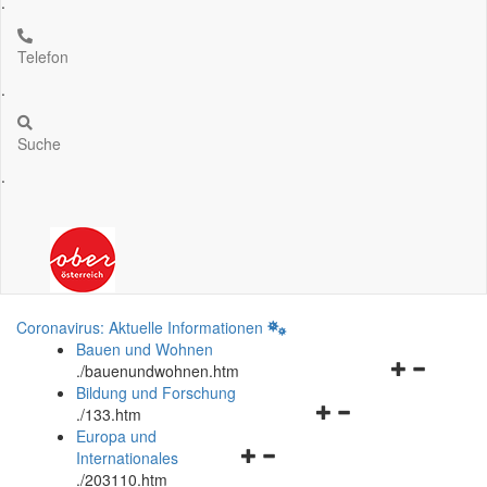
.
Telefon
.
Suche
.
Coronavirus: Aktuelle Informationen
Bauen und Wohnen
Navigationsm
.
/bauenundwohnen.htm
öffnen
Bildung und Forschung
Navigationsmenü
und
.
/133.htm
öffnen
schließen
Europa und
Navigationsmenü
und
Internationales
öffnen
schließen
.
/203110.htm