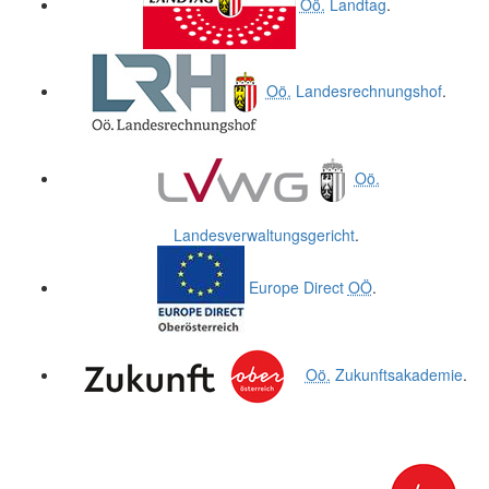
Oö.
Landtag
.
Oö.
Landesrechnungshof
.
Oö.
Landesverwaltungsgericht
.
Europe Direct
OÖ
.
Oö.
Zukunftsakademie
.