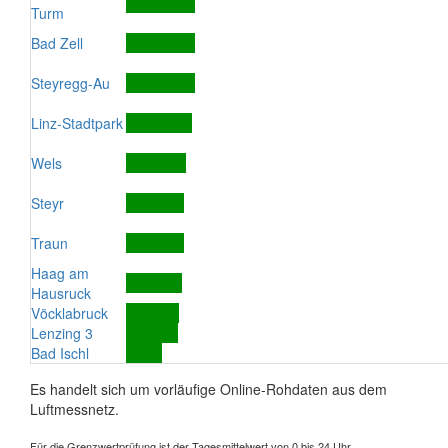
Turm
Bad Zell
Steyregg-Au
Linz-Stadtpark
Wels
Steyr
Traun
Haag am
Hausruck
Vöcklabruck
Lenzing 3
Bad Ischl
Es handelt sich um vorläufige Online-Rohdaten aus dem
Luftmessnetz.
Für die Grenzwertprüfung ist der Tagesmittelwert von 0 bis 24 Uhr