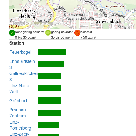
Quellen:
DORIS
,
basemap.at
sehr gering belastet
gering belastet
belastet
0 bis 35 µg/m³
35 bis 50 µg/m³
> 50 µg/m³
Station
Feuerkogel
Enns-Kristein
3
Gallneukirchen
3
Linz-Neue
Welt
Grünbach
Braunau
Zentrum
Linz-
Römerberg
Linz-24er-