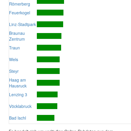
Römerberg
Feuerkogel
Linz-Stadtpark
Braunau
Zentrum
Traun
Wels
Steyr
Haag am
Hausruck
Lenzing 3
Vöcklabruck
Bad Ischl