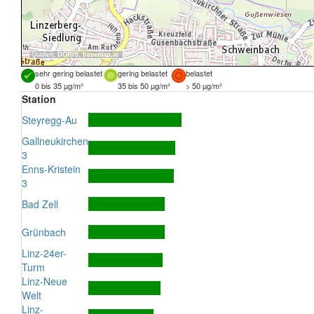
Quellen:
DORIS
,
basemap.at
sehr gering belastet
gering belastet
belastet
0 bis 35 µg/m³
35 bis 50 µg/m³
> 50 µg/m³
Station
Steyregg-Au
Gallneukirchen
3
Enns-Kristein
3
Bad Zell
Grünbach
Linz-24er-
Turm
Linz-Neue
Welt
Linz-