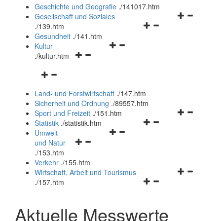
und
Geschichte und Geografie
.
/141017.htm
schließen
Navigationsm
Gesellschaft und Soziales
Navigationsmenü
öffnen
.
/139.htm
öffnen
und
Gesundheit
.
/141.htm
Navigationsmenü
und
schließen
Kultur
Navigationsmenü
öffnen
schließen
.
/kultur.htm
öffnen
und
Navigationsmenü
und
schließen
öffnen
schließen
Land- und Forstwirtschaft
.
/147.htm
und
Sicherheit und Ordnung
.
/89557.htm
schließen
Navigationsm
Sport und Freizeit
.
/151.htm
Navigationsmenü
öffnen
Statistik
.
/statistik.htm
Navigationsmenü
öffnen
und
Umwelt
Navigationsmenü
öffnen
und
schließen
und Natur
öffnen
und
schließen
.
/153.htm
und
schließen
Verkehr
.
/155.htm
schließen
Navigationsm
Wirtschaft, Arbeit und Tourismus
Navigationsmenü
öffnen
.
/157.htm
öffnen
und
und
schließen
Aktuelle Messwerte
schließen