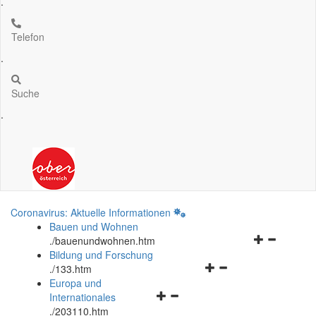
.
Telefon
.
Suche
.
Coronavirus: Aktuelle Informationen
Bauen und Wohnen
Navigationsm
.
/bauenundwohnen.htm
öffnen
Bildung und Forschung
Navigationsmenü
und
.
/133.htm
öffnen
schließen
Europa und
Navigationsmenü
und
Internationales
öffnen
schließen
.
/203110.htm