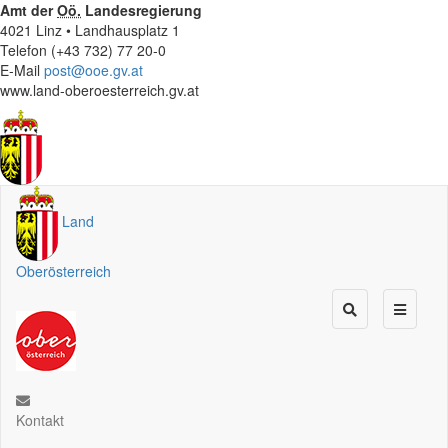
Amt der
Oö.
Landesregierung
4021 Linz • Landhausplatz 1
Telefon (+43 732) 77 20-0
E-Mail
post@ooe.gv.at
www.land-oberoesterreich.gv.at
Land
Oberösterreich
Kontakt