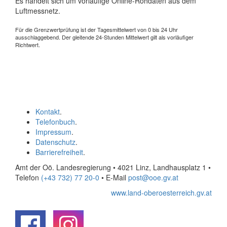
Es handelt sich um vorläufige Online-Rohdaten aus dem
Luftmessnetz.
Für die Grenzwertprüfung ist der Tagesmittelwert von 0 bis 24 Uhr
ausschlaggebend. Der gleitende 24-Stunden Mittelwert gilt als vorläufiger
Richtwert.
Kontakt
.
Telefonbuch
.
Impressum
.
Datenschutz
.
Barrierefreiheit
.
Amt der Oö. Landesregierung • 4021 Linz, Landhausplatz 1
•
Telefon
(+43 732) 77 20-0
• E-Mail
post@ooe.gv.at
www.land-oberoesterreich.gv.at