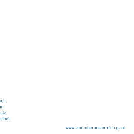
uch
.
um
.
utz
.
eiheit
.
www.land-oberoesterreich.gv.at