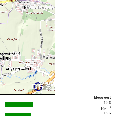
Messwert
19.6
µg/m³
18.6