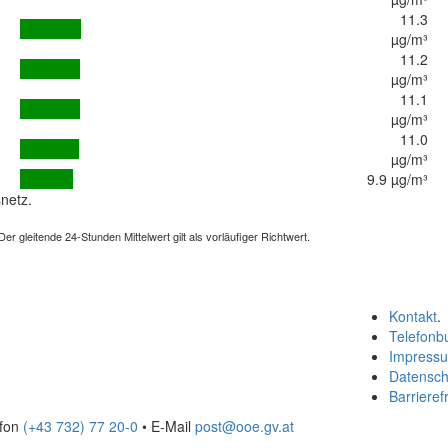
11.3
µg/m³
11.2
µg/m³
11.1
µg/m³
11.0
µg/m³
9.9 µg/m³
netz.
 gleitende 24-Stunden Mittelwert gilt als vorläufiger Richtwert.
Kontakt
.
Telefonb
Impress
Datensch
Barrierefr
efon
(+43 732) 77 20-0
• E-Mail
post@ooe.gv.at