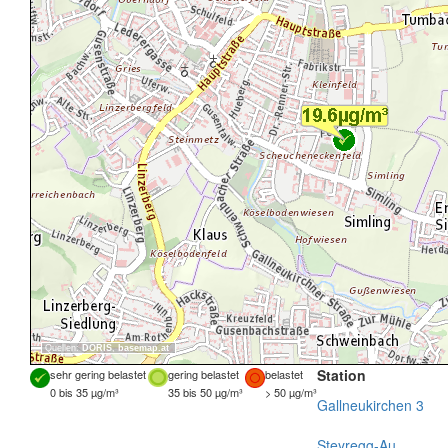
Quellen:
DORIS
,
basemap.at
Station
sehr gering belastet
gering belastet
belastet
0 bis 35 µg/m³
35 bis 50 µg/m³
> 50 µg/m³
Gallneukirchen 3
Steyregg-Au