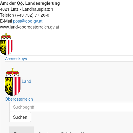
Amt der
Oö.
Landesregierung
4021 Linz • Landhausplatz 1
Telefon (+43 732) 77 20-0
E-Mail
post@ooe.gv.at
www.land-oberoesterreich.gv.at
Accesskeys
Land
Oberösterreich
Schnellsuche
Schnellsuche
Suchen