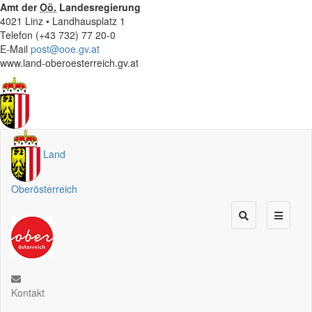
Amt der
Oö.
Landesregierung
4021 Linz • Landhausplatz 1
Telefon (+43 732) 77 20-0
E-Mail
post@ooe.gv.at
www.land-oberoesterreich.gv.at
Land
Oberösterreich
Kontakt