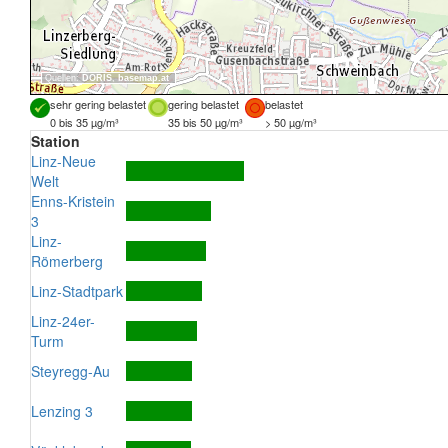
Quellen:
DORIS
,
basemap.at
sehr gering belastet
gering belastet
belastet
0 bis 35 µg/m³
35 bis 50 µg/m³
> 50 µg/m³
Station
Linz-Neue
Welt
Enns-Kristein
3
Linz-
Römerberg
Linz-Stadtpark
Linz-24er-
Turm
Steyregg-Au
Lenzing 3