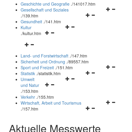
und
Geschichte und Geografie
.
/141017.htm
schließen
Navigationsm
Gesellschaft und Soziales
Navigationsmenü
öffnen
.
/139.htm
öffnen
und
Gesundheit
.
/141.htm
Navigationsmenü
und
schließen
Kultur
Navigationsmenü
öffnen
schließen
.
/kultur.htm
öffnen
und
Navigationsmenü
und
schließen
öffnen
schließen
Land- und Forstwirtschaft
.
/147.htm
und
Sicherheit und Ordnung
.
/89557.htm
schließen
Navigationsm
Sport und Freizeit
.
/151.htm
Navigationsmenü
öffnen
Statistik
.
/statistik.htm
Navigationsmenü
öffnen
und
Umwelt
Navigationsmenü
öffnen
und
schließen
und Natur
öffnen
und
schließen
.
/153.htm
und
schließen
Verkehr
.
/155.htm
schließen
Navigationsm
Wirtschaft, Arbeit und Tourismus
Navigationsmenü
öffnen
.
/157.htm
öffnen
und
und
schließen
Aktuelle Messwerte
schließen