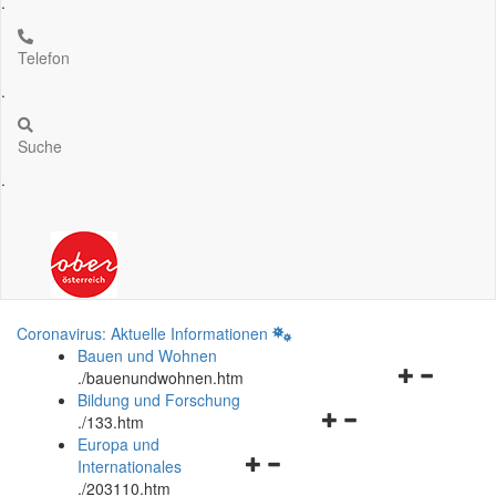
.
Telefon
.
Suche
.
Coronavirus: Aktuelle Informationen
Bauen und Wohnen
Navigationsm
.
/bauenundwohnen.htm
öffnen
Bildung und Forschung
Navigationsmenü
und
.
/133.htm
öffnen
schließen
Europa und
Navigationsmenü
und
Internationales
öffnen
schließen
.
/203110.htm