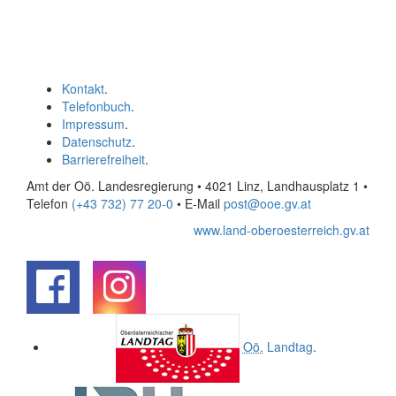
Kontakt
.
Telefonbuch
.
Impressum
.
Datenschutz
.
Barrierefreiheit
.
Amt der Oö. Landesregierung • 4021 Linz, Landhausplatz 1
•
Telefon
(+43 732) 77 20-0
• E-Mail
post@ooe.gv.at
www.land-oberoesterreich.gv.at
.
.
Oö.
Landtag
.