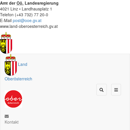
Amt der
Oö.
Landesregierung
4021 Linz • Landhausplatz 1
Telefon (+43 732) 77 20-0
E-Mail
post@ooe.gv.at
www.land-oberoesterreich.gv.at
Land
Oberösterreich
Kontakt