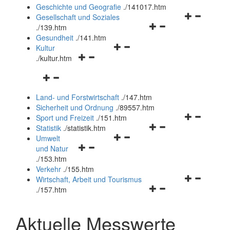
und
Geschichte und Geografie
.
/141017.htm
schließen
Navigationsm
Gesellschaft und Soziales
Navigationsmenü
öffnen
.
/139.htm
öffnen
und
Gesundheit
.
/141.htm
Navigationsmenü
und
schließen
Kultur
Navigationsmenü
öffnen
schließen
.
/kultur.htm
öffnen
und
Navigationsmenü
und
schließen
öffnen
schließen
Land- und Forstwirtschaft
.
/147.htm
und
Sicherheit und Ordnung
.
/89557.htm
schließen
Navigationsm
Sport und Freizeit
.
/151.htm
Navigationsmenü
öffnen
Statistik
.
/statistik.htm
Navigationsmenü
öffnen
und
Umwelt
Navigationsmenü
öffnen
und
schließen
und Natur
öffnen
und
schließen
.
/153.htm
und
schließen
Verkehr
.
/155.htm
schließen
Navigationsm
Wirtschaft, Arbeit und Tourismus
Navigationsmenü
öffnen
.
/157.htm
öffnen
und
und
schließen
Aktuelle Messwerte
schließen