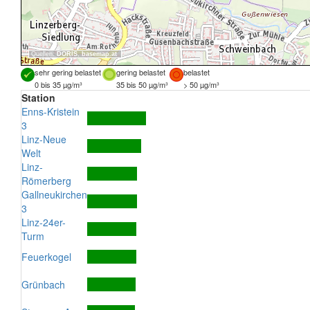
Quellen:
DORIS
,
basemap.at
sehr gering belastet
gering belastet
belastet
0 bis 35 µg/m³
35 bis 50 µg/m³
> 50 µg/m³
Station
Enns-Kristein
3
Linz-Neue
Welt
Linz-
Römerberg
Gallneukirchen
3
Linz-24er-
Turm
Feuerkogel
Grünbach