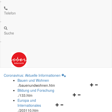
.
Telefon
.
Suche
.
Coronavirus: Aktuelle Informationen
Bauen und Wohnen
Navigationsm
.
/bauenundwohnen.htm
öffnen
Bildung und Forschung
Navigationsmenü
und
.
/133.htm
öffnen
schließen
Europa und
Navigationsmenü
und
Internationales
öffnen
schließen
.
/203110.htm