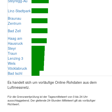
Steyregg-Au
Linz-Stadtpark
Braunau
Zentrum
Bad Zell
Haag am
Hausruck
Steyr
Traun
Lenzing 3
Wels
Vöcklabruck
Bad Ischl
Es handelt sich um vorläufige Online-Rohdaten aus dem
Luftmessnetz.
Für die Grenzwertprüfung ist der Tagesmittelwert von 0 bis 24 Uhr
ausschlaggebend. Der gleitende 24-Stunden Mittelwert gilt als vorläufiger
Richtwert.