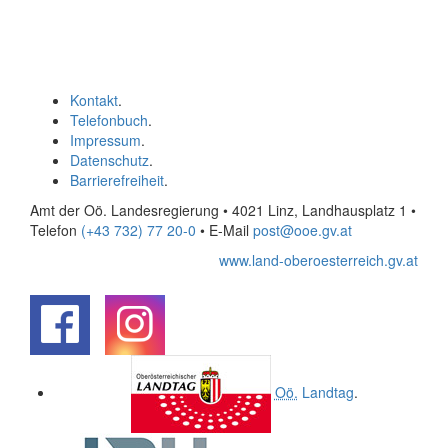
Kontakt
.
Telefonbuch
.
Impressum
.
Datenschutz
.
Barrierefreiheit
.
Amt der Oö. Landesregierung • 4021 Linz, Landhausplatz 1
•
Telefon
(+43 732) 77 20-0
• E-Mail
post@ooe.gv.at
www.land-oberoesterreich.gv.at
.
.
Oö.
Landtag
.