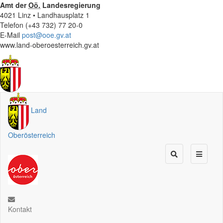
Amt der
Oö.
Landesregierung
4021 Linz • Landhausplatz 1
Telefon (+43 732) 77 20-0
E-Mail
post@ooe.gv.at
www.land-oberoesterreich.gv.at
Land
Oberösterreich
Kontakt