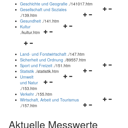
und
Geschichte und Geografie
.
/141017.htm
schließen
Navigationsm
Gesellschaft und Soziales
Navigationsmenü
öffnen
.
/139.htm
öffnen
und
Gesundheit
.
/141.htm
Navigationsmenü
und
schließen
Kultur
Navigationsmenü
öffnen
schließen
.
/kultur.htm
öffnen
und
Navigationsmenü
und
schließen
öffnen
schließen
Land- und Forstwirtschaft
.
/147.htm
und
Sicherheit und Ordnung
.
/89557.htm
schließen
Navigationsm
Sport und Freizeit
.
/151.htm
Navigationsmenü
öffnen
Statistik
.
/statistik.htm
Navigationsmenü
öffnen
und
Umwelt
Navigationsmenü
öffnen
und
schließen
und Natur
öffnen
und
schließen
.
/153.htm
und
schließen
Verkehr
.
/155.htm
schließen
Navigationsm
Wirtschaft, Arbeit und Tourismus
Navigationsmenü
öffnen
.
/157.htm
öffnen
und
und
schließen
Aktuelle Messwerte
schließen