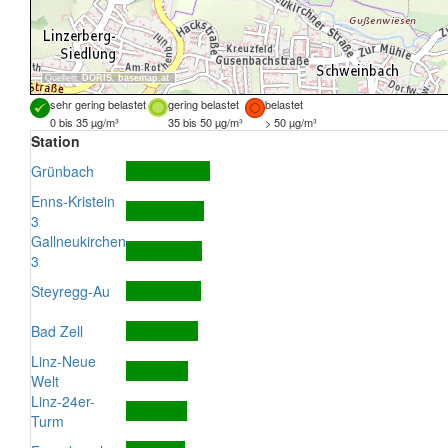
Quellen:
DORIS
,
basemap.at
sehr gering belastet
gering belastet
belastet
0 bis 35 µg/m³
35 bis 50 µg/m³
> 50 µg/m³
Station
Grünbach
Enns-Kristein
3
Gallneukirchen
3
Steyregg-Au
Bad Zell
Linz-Neue
Welt
Linz-24er-
Turm