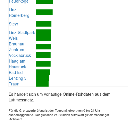
Feuerkogel
Linz-
Römerberg
Steyr
Linz-Stadtpark
Wels
Braunau
Zentrum
Vöcklabruck
Haag am
Hausruck
Bad Ischl
Lenzing 3
Traun
Es handelt sich um vorläufige Online-Rohdaten aus dem
Luftmessnetz.
Für die Grenzwertprüfung ist der Tagesmittelwert von 0 bis 24 Uhr
ausschlaggebend. Der gleitende 24-Stunden Mittelwert gilt als vorläufiger
Richtwert.