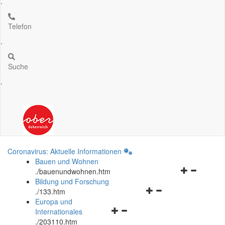
.
Telefon
.
Suche
.
Coronavirus: Aktuelle Informationen
Bauen und Wohnen
Navigationsm
.
/bauenundwohnen.htm
öffnen
Bildung und Forschung
Navigationsmenü
und
.
/133.htm
öffnen
schließen
Europa und
Navigationsmenü
und
Internationales
öffnen
schließen
.
/203110.htm