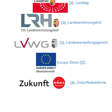
Oö.
Landtag
.
Oö.
Landesrechnungshof
.
Oö.
Landesverwaltungsgericht
.
Europe Direct
OÖ
.
Oö.
Zukunftsakademie
.