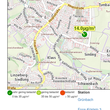
Quellen:
DORIS
,
basemap.at
Station
sehr gering belastet
gering belastet
belastet
0 bis 35 µg/m³
35 bis 50 µg/m³
> 50 µg/m³
Grünbach
Enns-Kristein 3