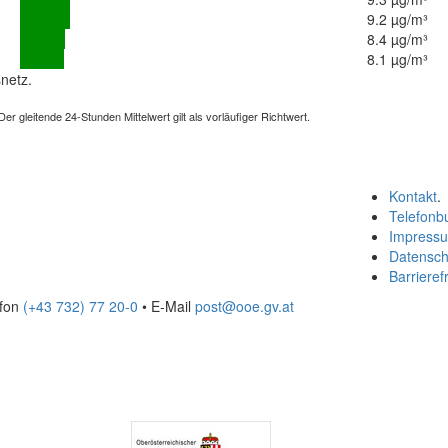
9.2 µg/m³
8.4 µg/m³
8.1 µg/m³
netz.
 gleitende 24-Stunden Mittelwert gilt als vorläufiger Richtwert.
Kontakt
.
Telefonb
Impress
Datensch
Barrierefr
efon
(+43 732) 77 20-0
• E-Mail
post@ooe.gv.at