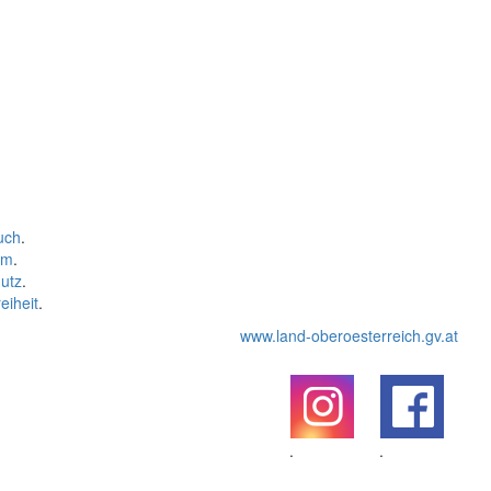
uch
.
um
.
utz
.
eiheit
.
www.land-oberoesterreich.gv.at
.
.