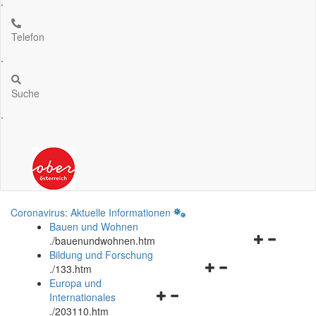
.
Telefon
.
Suche
.
Coronavirus: Aktuelle Informationen
Bauen und Wohnen
Navigationsm
.
/bauenundwohnen.htm
öffnen
Bildung und Forschung
Navigationsmenü
und
.
/133.htm
öffnen
schließen
Europa und
Navigationsmenü
und
Internationales
öffnen
schließen
.
/203110.htm