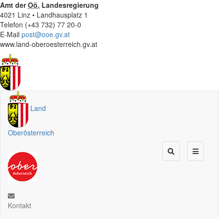
Amt der
Oö.
Landesregierung
4021 Linz • Landhausplatz 1
Telefon (+43 732) 77 20-0
E-Mail
post@ooe.gv.at
www.land-oberoesterreich.gv.at
Land
Oberösterreich
Kontakt