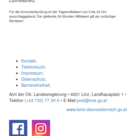
Luftmessnetz.
Für die Grenzwertprüfung ist der Tagesmittelwert von 0 bis 24 Uhr
ausschlaggebend. Der gleitende 24-Stunden Mittelwert gilt als vorläufiger
Richtwert.
Kontakt
.
Telefonbuch
.
Impressum
.
Datenschutz
.
Barrierefreiheit
.
Amt der Oö. Landesregierung • 4021 Linz, Landhausplatz 1
•
Telefon
(+43 732) 77 20-0
• E-Mail
post@ooe.gv.at
www.land-oberoesterreich.gv.at