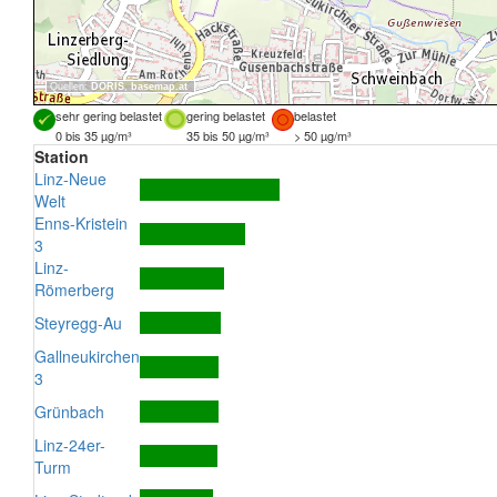
Quellen:
DORIS
,
basemap.at
sehr gering belastet
gering belastet
belastet
0 bis 35 µg/m³
35 bis 50 µg/m³
> 50 µg/m³
Station
Linz-Neue
Welt
Enns-Kristein
3
Linz-
Römerberg
Steyregg-Au
Gallneukirchen
3
Grünbach
Linz-24er-
Turm