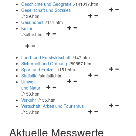
und
Geschichte und Geografie
.
/141017.htm
schließen
Navigationsm
Gesellschaft und Soziales
Navigationsmenü
öffnen
.
/139.htm
öffnen
und
Gesundheit
.
/141.htm
Navigationsmenü
und
schließen
Kultur
Navigationsmenü
öffnen
schließen
.
/kultur.htm
öffnen
und
Navigationsmenü
und
schließen
öffnen
schließen
Land- und Forstwirtschaft
.
/147.htm
und
Sicherheit und Ordnung
.
/89557.htm
schließen
Navigationsm
Sport und Freizeit
.
/151.htm
Navigationsmenü
öffnen
Statistik
.
/statistik.htm
Navigationsmenü
öffnen
und
Umwelt
Navigationsmenü
öffnen
und
schließen
und Natur
öffnen
und
schließen
.
/153.htm
und
schließen
Verkehr
.
/155.htm
schließen
Navigationsm
Wirtschaft, Arbeit und Tourismus
Navigationsmenü
öffnen
.
/157.htm
öffnen
und
und
schließen
Aktuelle Messwerte
schließen