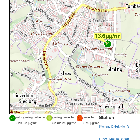
Quellen:
DORIS
,
basemap.at
Station
sehr gering belastet
gering belastet
belastet
0 bis 35 µg/m³
35 bis 50 µg/m³
> 50 µg/m³
Enns-Kristein 3
Linz-Neue Welt