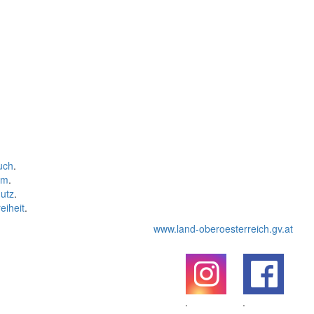
uch
.
um
.
utz
.
eiheit
.
www.land-oberoesterreich.gv.at
.
.