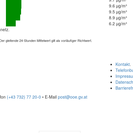
9.6 µg/m³
9.5 µg/m³
8.9 µg/m³
6.2 µg/m³
netz.
 gleitende 24-Stunden Mittelwert gilt als vorläufiger Richtwert.
Kontakt
.
Telefonb
Impress
Datensch
Barrierefr
efon
(+43 732) 77 20-0
• E-Mail
post@ooe.gv.at