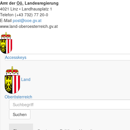
Amt der
Oö.
Landesregierung
4021 Linz • Landhausplatz 1
Telefon (+43 732) 77 20-0
E-Mail
post@ooe.gv.at
www.land-oberoesterreich.gv.at
Accesskeys
Land
Oberösterreich
Schnellsuche
Schnellsuche
Suchen