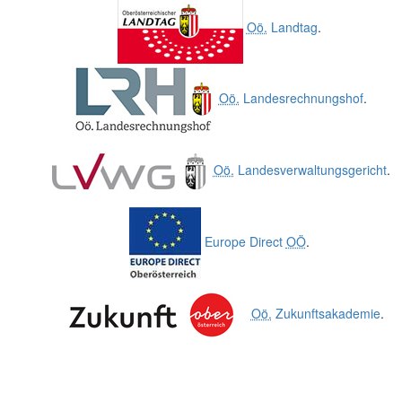
Oö.
Landtag
.
Oö.
Landesrechnungshof
.
Oö.
Landesverwaltungsgericht
.
Europe Direct
OÖ
.
Oö.
Zukunftsakademie
.