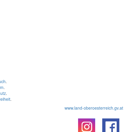
uch
.
um
.
utz
.
eiheit
.
www.land-oberoesterreich.gv.at