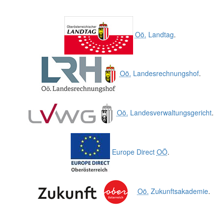
Oö.
Landtag
.
Oö.
Landesrechnungshof
.
Oö.
Landesverwaltungsgericht
.
Europe Direct
OÖ
.
Oö.
Zukunftsakademie
.