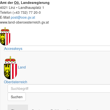
Amt der
Oö.
Landesregierung
4021 Linz • Landhausplatz 1
Telefon (+43 732) 77 20-0
E-Mail
post@ooe.gv.at
www.land-oberoesterreich.gv.at
Accesskeys
Land
Oberösterreich
Schnellsuche
Schnellsuche
Suchen