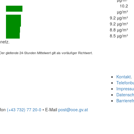
10.2
µg/m³
9.2 µg/m³
9.2 µg/m³
8.8 µg/m³
8.5 µg/m³
netz.
 gleitende 24-Stunden Mittelwert gilt als vorläufiger Richtwert.
Kontakt
.
Telefonb
Impress
Datensch
Barrierefr
efon
(+43 732) 77 20-0
• E-Mail
post@ooe.gv.at