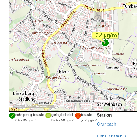
Quellen:
DORIS
,
basemap.at
Station
sehr gering belastet
gering belastet
belastet
0 bis 35 µg/m³
35 bis 50 µg/m³
> 50 µg/m³
Grünbach
Enns-Kristein 3