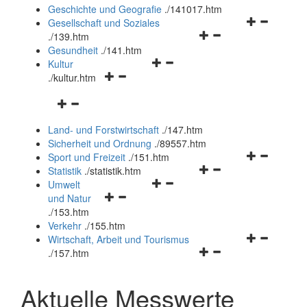
und
Geschichte und Geografie
.
/141017.htm
schließen
Navigationsm
Gesellschaft und Soziales
Navigationsmenü
öffnen
.
/139.htm
öffnen
und
Gesundheit
.
/141.htm
Navigationsmenü
und
schließen
Kultur
Navigationsmenü
öffnen
schließen
.
/kultur.htm
öffnen
und
Navigationsmenü
und
schließen
öffnen
schließen
Land- und Forstwirtschaft
.
/147.htm
und
Sicherheit und Ordnung
.
/89557.htm
schließen
Navigationsm
Sport und Freizeit
.
/151.htm
Navigationsmenü
öffnen
Statistik
.
/statistik.htm
Navigationsmenü
öffnen
und
Umwelt
Navigationsmenü
öffnen
und
schließen
und Natur
öffnen
und
schließen
.
/153.htm
und
schließen
Verkehr
.
/155.htm
schließen
Navigationsm
Wirtschaft, Arbeit und Tourismus
Navigationsmenü
öffnen
.
/157.htm
öffnen
und
und
schließen
Aktuelle Messwerte
schließen