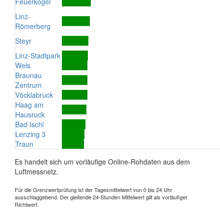
Feuerkogel
Linz-
Römerberg
Steyr
Linz-Stadtpark
Wels
Braunau
Zentrum
Vöcklabruck
Haag am
Hausruck
Bad Ischl
Lenzing 3
Traun
Es handelt sich um vorläufige Online-Rohdaten aus dem
Luftmessnetz.
Für die Grenzwertprüfung ist der Tagesmittelwert von 0 bis 24 Uhr
ausschlaggebend. Der gleitende 24-Stunden Mittelwert gilt als vorläufiger
Richtwert.