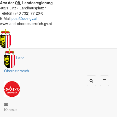
Amt der
Oö.
Landesregierung
4021 Linz • Landhausplatz 1
Telefon (+43 732) 77 20-0
E-Mail
post@ooe.gv.at
www.land-oberoesterreich.gv.at
Land
Oberösterreich
Kontakt