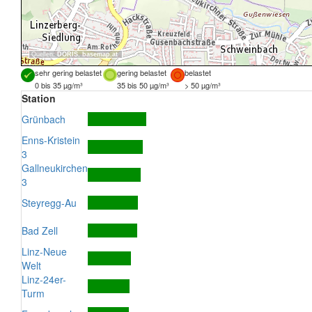
Quellen:
DORIS
,
basemap.at
sehr gering belastet
gering belastet
belastet
0 bis 35 µg/m³
35 bis 50 µg/m³
> 50 µg/m³
Station
Grünbach
Enns-Kristein
3
Gallneukirchen
3
Steyregg-Au
Bad Zell
Linz-Neue
Welt
Linz-24er-
Turm