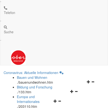
.
Telefon
.
Suche
.
Coronavirus: Aktuelle Informationen
Bauen und Wohnen
Navigationsm
.
/bauenundwohnen.htm
öffnen
Bildung und Forschung
Navigationsmenü
und
.
/133.htm
öffnen
schließen
Europa und
Navigationsmenü
und
Internationales
öffnen
schließen
.
/203110.htm