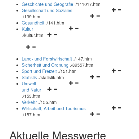
und
Geschichte und Geografie
.
/141017.htm
schließen
Navigationsm
Gesellschaft und Soziales
Navigationsmenü
öffnen
.
/139.htm
öffnen
und
Gesundheit
.
/141.htm
Navigationsmenü
und
schließen
Kultur
Navigationsmenü
öffnen
schließen
.
/kultur.htm
öffnen
und
Navigationsmenü
und
schließen
öffnen
schließen
Land- und Forstwirtschaft
.
/147.htm
und
Sicherheit und Ordnung
.
/89557.htm
schließen
Navigationsm
Sport und Freizeit
.
/151.htm
Navigationsmenü
öffnen
Statistik
.
/statistik.htm
Navigationsmenü
öffnen
und
Umwelt
Navigationsmenü
öffnen
und
schließen
und Natur
öffnen
und
schließen
.
/153.htm
und
schließen
Verkehr
.
/155.htm
schließen
Navigationsm
Wirtschaft, Arbeit und Tourismus
Navigationsmenü
öffnen
.
/157.htm
öffnen
und
und
schließen
Aktuelle Messwerte
schließen