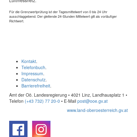
Luftmessnetz.
Für die Grenzwertprüfung ist der Tagesmittelwert von 0 bis 24 Uhr
ausschlaggebend. Der gleitende 24-Stunden Mittelwert gilt als vorläufiger
Richtwert.
Kontakt
.
Telefonbuch
.
Impressum
.
Datenschutz
.
Barrierefreiheit
.
Amt der Oö. Landesregierung • 4021 Linz, Landhausplatz 1
•
Telefon
(+43 732) 77 20-0
• E-Mail
post@ooe.gv.at
www.land-oberoesterreich.gv.at