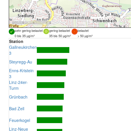
Quellen:
DORIS
,
basemap.at
sehr gering belastet
gering belastet
belastet
0 bis 35 µg/m³
35 bis 50 µg/m³
> 50 µg/m³
Station
Gallneukirchen
3
Steyregg-Au
Enns-Kristein
3
Linz-24er-
Turm
Grünbach
Bad Zell
Feuerkogel
Linz-Neue