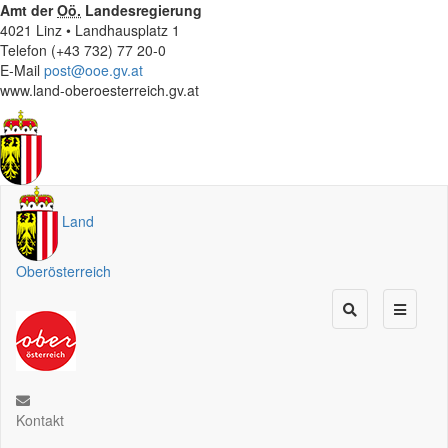
Amt der
Oö.
Landesregierung
4021 Linz • Landhausplatz 1
Telefon (+43 732) 77 20-0
E-Mail
post@ooe.gv.at
www.land-oberoesterreich.gv.at
Land
Oberösterreich
Kontakt