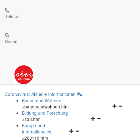
.
Telefon
.
Suche
.
Coronavirus: Aktuelle Informationen
Bauen und Wohnen
Navigationsm
.
/bauenundwohnen.htm
öffnen
Bildung und Forschung
Navigationsmenü
und
.
/133.htm
öffnen
schließen
Europa und
Navigationsmenü
und
Internationales
öffnen
schließen
.
/203110.htm