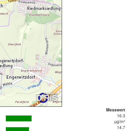
Messwert
16.3
µg/m³
14.7