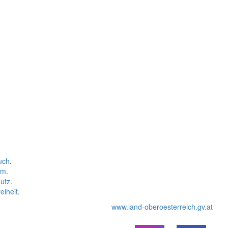
uch
.
um
.
utz
.
eiheit
.
www.land-oberoesterreich.gv.at