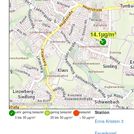
Quellen:
DORIS
,
basemap.at
Station
sehr gering belastet
gering belastet
belastet
0 bis 35 µg/m³
35 bis 50 µg/m³
> 50 µg/m³
Enns-Kristein 3
Feuerkogel