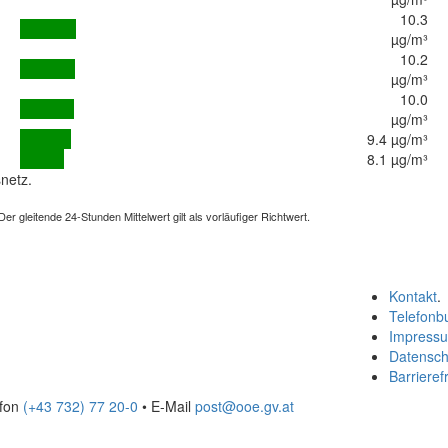
10.3
µg/m³
10.2
µg/m³
10.0
µg/m³
9.4 µg/m³
8.1 µg/m³
netz.
 gleitende 24-Stunden Mittelwert gilt als vorläufiger Richtwert.
Kontakt
.
Telefonb
Impress
Datensch
Barrierefr
efon
(+43 732) 77 20-0
• E-Mail
post@ooe.gv.at