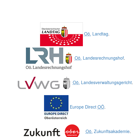
Oö.
Landtag
.
Oö.
Landesrechnungshof
.
Oö.
Landesverwaltungsgericht
.
Europe Direct
OÖ
.
Oö.
Zukunftsakademie
.