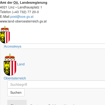
Amt der
Oö.
Landesregierung
4021 Linz • Landhausplatz 1
Telefon (+43 732) 77 20-0
E-Mail
post@ooe.gv.at
www.land-oberoesterreich.gv.at
Accesskeys
Land
Oberösterreich
Schnellsuche
Schnellsuche
Suchen