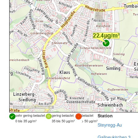
Quellen:
DORIS
,
basemap.at
Station
sehr gering belastet
gering belastet
belastet
0 bis 35 µg/m³
35 bis 50 µg/m³
> 50 µg/m³
Steyregg-Au
Gallneukirchen 3