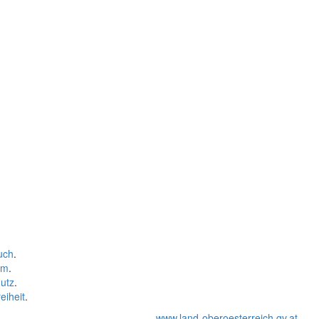
uch
.
um
.
utz
.
eiheit
.
www.land-oberoesterreich.gv.at