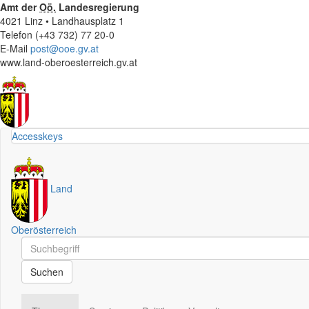
Amt der
Oö.
Landesregierung
4021 Linz • Landhausplatz 1
Telefon (+43 732) 77 20-0
E-Mail
post@ooe.gv.at
www.land-oberoesterreich.gv.at
Accesskeys
Land
Oberösterreich
Schnellsuche
Schnellsuche
Suchen