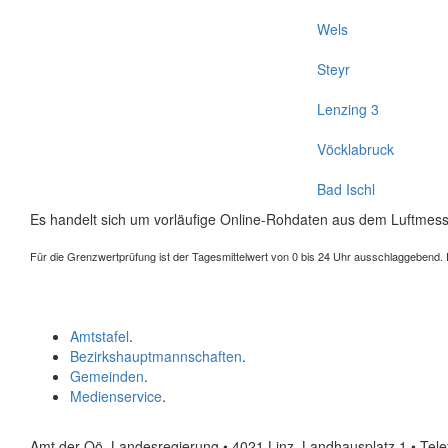
Wels
Steyr
Lenzing 3
Vöcklabruck
Bad Ischl
Es handelt sich um vorläufige Online-Rohdaten aus dem Luftmess
Für die Grenzwertprüfung ist der Tagesmittelwert von 0 bis 24 Uhr ausschlaggebend. Der
Amtstafel
.
Bezirkshauptmannschaften
.
Gemeinden
.
Medienservice
.
Amt der Oö. Landesregierung • 4021 Linz, Landhausplatz 1
• Tel