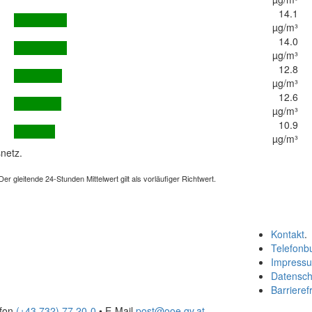
14.1
µg/m³
14.0
µg/m³
12.8
µg/m³
12.6
µg/m³
10.9
µg/m³
netz.
 gleitende 24-Stunden Mittelwert gilt als vorläufiger Richtwert.
Kontakt
.
Telefonb
Impress
Datensch
Barrierefr
efon
(+43 732) 77 20-0
• E-Mail
post@ooe.gv.at