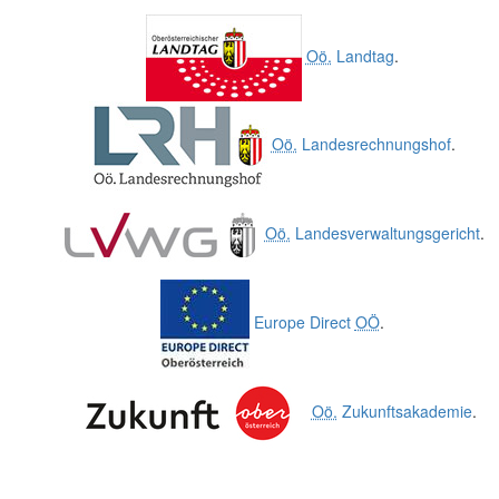
Oö.
Landtag
.
Oö.
Landesrechnungshof
.
Oö.
Landesverwaltungsgericht
.
Europe Direct
OÖ
.
Oö.
Zukunftsakademie
.