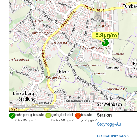
Quellen:
DORIS
,
basemap.at
Station
sehr gering belastet
gering belastet
belastet
0 bis 35 µg/m³
35 bis 50 µg/m³
> 50 µg/m³
Steyregg-Au
Gallneukirchen 3