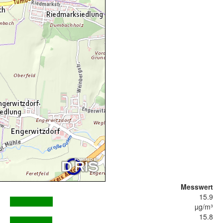
Messwert
15.9
µg/m³
15.8