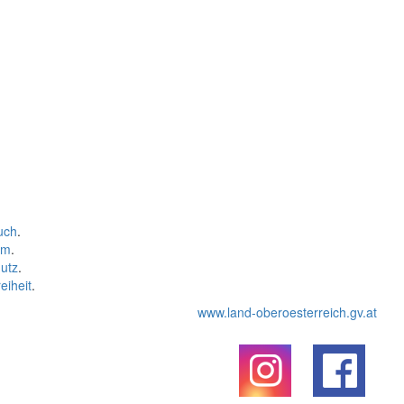
uch
.
um
.
utz
.
eiheit
.
www.land-oberoesterreich.gv.at