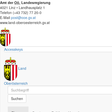
Amt der
Oö.
Landesregierung
4021 Linz • Landhausplatz 1
Telefon (+43 732) 77 20-0
E-Mail
post@ooe.gv.at
www.land-oberoesterreich.gv.at
Accesskeys
Land
Oberösterreich
Schnellsuche
Schnellsuche
Suchen