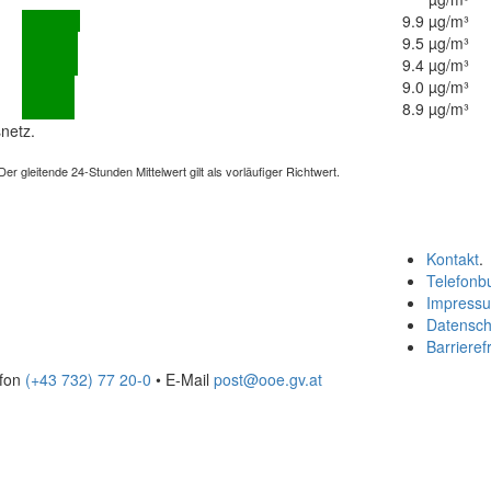
9.9 µg/m³
9.5 µg/m³
9.4 µg/m³
9.0 µg/m³
8.9 µg/m³
netz.
 gleitende 24-Stunden Mittelwert gilt als vorläufiger Richtwert.
Kontakt
.
Telefonb
Impress
Datensch
Barrierefr
efon
(+43 732) 77 20-0
• E-Mail
post@ooe.gv.at