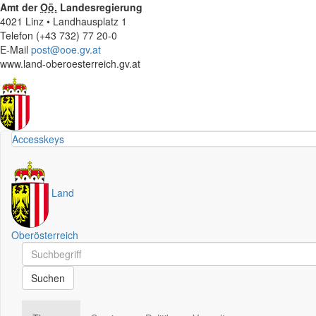
Amt der
Oö.
Landesregierung
4021 Linz • Landhausplatz 1
Telefon (+43 732) 77 20-0
E-Mail
post@ooe.gv.at
www.land-oberoesterreich.gv.at
Accesskeys
Land
Oberösterreich
Schnellsuche
Schnellsuche
Suchen