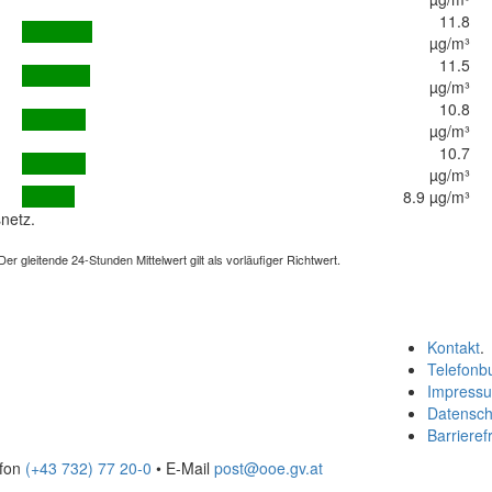
11.8
µg/m³
11.5
µg/m³
10.8
µg/m³
10.7
µg/m³
8.9 µg/m³
netz.
 gleitende 24-Stunden Mittelwert gilt als vorläufiger Richtwert.
Kontakt
.
Telefonb
Impress
Datensch
Barrierefr
efon
(+43 732) 77 20-0
• E-Mail
post@ooe.gv.at