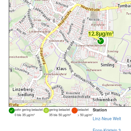
Quellen:
DORIS
,
basemap.at
Station
sehr gering belastet
gering belastet
belastet
0 bis 35 µg/m³
35 bis 50 µg/m³
> 50 µg/m³
Linz-Neue Welt
Enns-Kristein 3