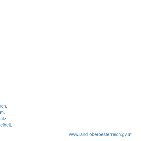
uch
.
um
.
utz
.
eiheit
.
www.land-oberoesterreich.gv.at