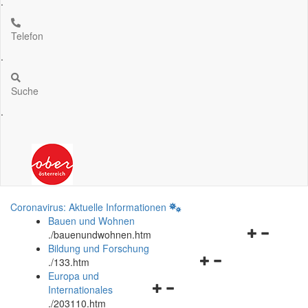
.
Telefon
.
Suche
.
Coronavirus: Aktuelle Informationen
Bauen und Wohnen
Navigationsm
.
/bauenundwohnen.htm
öffnen
Bildung und Forschung
Navigationsmenü
und
.
/133.htm
öffnen
schließen
Europa und
Navigationsmenü
und
Internationales
öffnen
schließen
.
/203110.htm