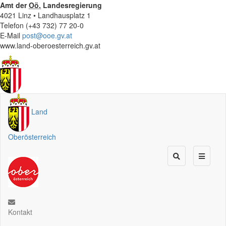
Amt der
Oö.
Landesregierung
4021 Linz • Landhausplatz 1
Telefon (+43 732) 77 20-0
E-Mail
post@ooe.gv.at
www.land-oberoesterreich.gv.at
Land
Oberösterreich
Kontakt