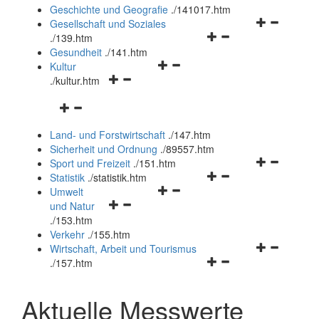
und
Geschichte und Geografie
.
/141017.htm
schließen
Navigationsm
Gesellschaft und Soziales
Navigationsmenü
öffnen
.
/139.htm
öffnen
und
Gesundheit
.
/141.htm
Navigationsmenü
und
schließen
Kultur
Navigationsmenü
öffnen
schließen
.
/kultur.htm
öffnen
und
Navigationsmenü
und
schließen
öffnen
schließen
Land- und Forstwirtschaft
.
/147.htm
und
Sicherheit und Ordnung
.
/89557.htm
schließen
Navigationsm
Sport und Freizeit
.
/151.htm
Navigationsmenü
öffnen
Statistik
.
/statistik.htm
Navigationsmenü
öffnen
und
Umwelt
Navigationsmenü
öffnen
und
schließen
und Natur
öffnen
und
schließen
.
/153.htm
und
schließen
Verkehr
.
/155.htm
schließen
Navigationsm
Wirtschaft, Arbeit und Tourismus
Navigationsmenü
öffnen
.
/157.htm
öffnen
und
und
schließen
Aktuelle Messwerte
schließen