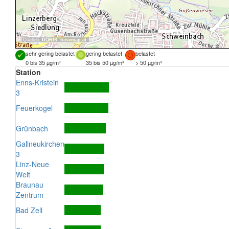
Quellen:
DORIS
,
basemap.at
sehr gering belastet
gering belastet
belastet
0 bis 35 µg/m³
35 bis 50 µg/m³
> 50 µg/m³
Station
Enns-Kristein
3
Feuerkogel
Grünbach
Gallneukirchen
3
Linz-Neue
Welt
Braunau
Zentrum
Bad Zell