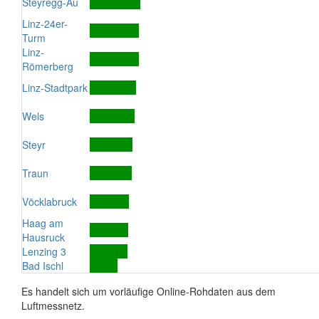
Steyregg-Au
Linz-24er-
Turm
Linz-
Römerberg
Linz-Stadtpark
Wels
Steyr
Traun
Vöcklabruck
Haag am
Hausruck
Lenzing 3
Bad Ischl
Es handelt sich um vorläufige Online-Rohdaten aus dem
Luftmessnetz.