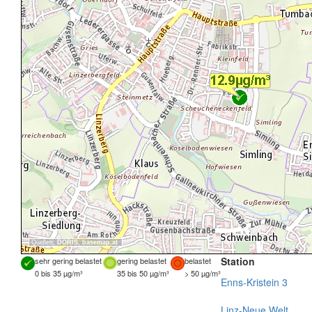
Quellen:
DORIS
,
basemap.at
Station
sehr gering belastet
gering belastet
belastet
0 bis 35 µg/m³
35 bis 50 µg/m³
> 50 µg/m³
Enns-Kristein 3
Linz-Neue Welt