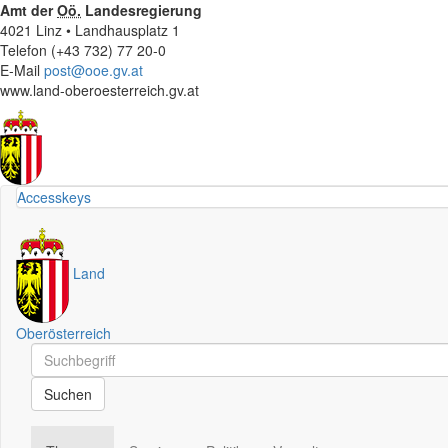
Amt der
Oö.
Landesregierung
4021 Linz • Landhausplatz 1
Telefon (+43 732) 77 20-0
E-Mail
post@ooe.gv.at
www.land-oberoesterreich.gv.at
Accesskeys
Land
Oberösterreich
Schnellsuche
Schnellsuche
Suchen