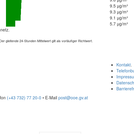
9.5 µg/m³
9.3 µg/m³
9.1 µg/m³
5.7 µg/m³
netz.
 gleitende 24-Stunden Mittelwert gilt als vorläufiger Richtwert.
Kontakt
.
Telefonb
Impress
Datensch
Barrierefr
efon
(+43 732) 77 20-0
• E-Mail
post@ooe.gv.at