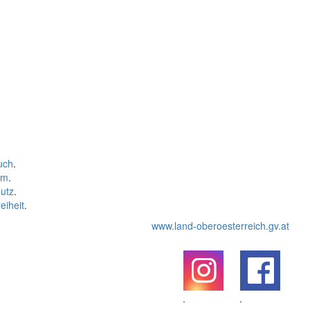
uch
.
um
.
utz
.
eiheit
.
www.land-oberoesterreich.gv.at
.
.