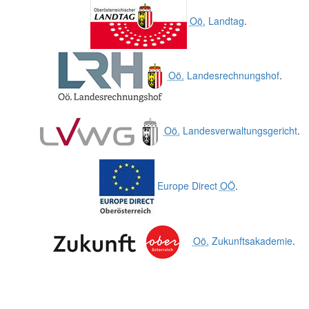
Oö.
Landtag
.
Oö.
Landesrechnungshof
.
Oö.
Landesverwaltungsgericht
.
Europe Direct
OÖ
.
Oö.
Zukunftsakademie
.