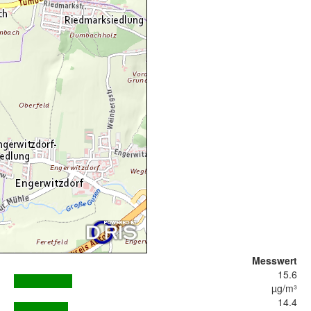
Messwert
15.6
µg/m³
14.4