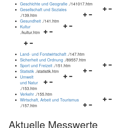
und
Geschichte und Geografie
.
/141017.htm
schließen
Navigationsm
Gesellschaft und Soziales
Navigationsmenü
öffnen
.
/139.htm
öffnen
und
Gesundheit
.
/141.htm
Navigationsmenü
und
schließen
Kultur
Navigationsmenü
öffnen
schließen
.
/kultur.htm
öffnen
und
Navigationsmenü
und
schließen
öffnen
schließen
Land- und Forstwirtschaft
.
/147.htm
und
Sicherheit und Ordnung
.
/89557.htm
schließen
Navigationsm
Sport und Freizeit
.
/151.htm
Navigationsmenü
öffnen
Statistik
.
/statistik.htm
Navigationsmenü
öffnen
und
Umwelt
Navigationsmenü
öffnen
und
schließen
und Natur
öffnen
und
schließen
.
/153.htm
und
schließen
Verkehr
.
/155.htm
schließen
Navigationsm
Wirtschaft, Arbeit und Tourismus
Navigationsmenü
öffnen
.
/157.htm
öffnen
und
und
schließen
Aktuelle Messwerte
schließen