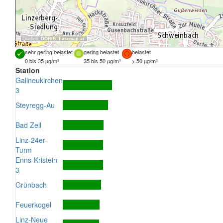
Quellen:
DORIS
,
basemap.at
sehr gering belastet
gering belastet
belastet
0 bis 35 µg/m³
35 bis 50 µg/m³
> 50 µg/m³
Station
Gallneukirchen
3
Steyregg-Au
Bad Zell
Linz-24er-
Turm
Enns-Kristein
3
Grünbach
Feuerkogel
Linz-Neue