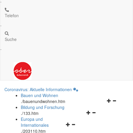
.
Telefon
.
Suche
.
Coronavirus: Aktuelle Informationen
Bauen und Wohnen
Navigationsm
.
/bauenundwohnen.htm
öffnen
Bildung und Forschung
Navigationsmenü
und
.
/133.htm
öffnen
schließen
Europa und
Navigationsmenü
und
Internationales
öffnen
schließen
.
/203110.htm