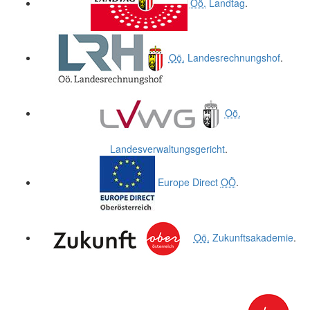
Oö.
Landtag
.
Oö.
Landesrechnungshof
.
Oö.
Landesverwaltungsgericht
.
Europe Direct
OÖ
.
Oö.
Zukunftsakademie
.