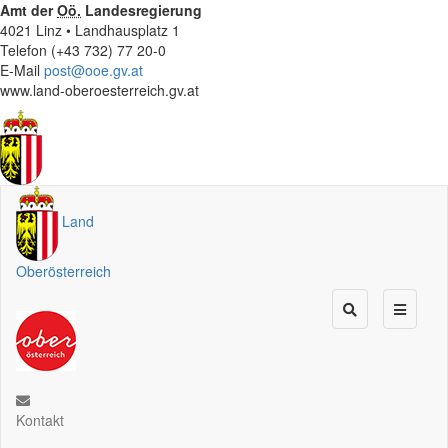
Amt der
Oö.
Landesregierung
4021 Linz • Landhausplatz 1
Telefon (+43 732) 77 20-0
E-Mail
post@ooe.gv.at
www.land-oberoesterreich.gv.at
Land
Oberösterreich
Kontakt