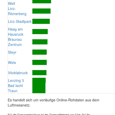
Welt
Linz-
Römerberg
Linz-Stadtpark
Haag am
Hausruck
Braunau
Zentrum
Steyr
Wels
Vöcklabruck
Lenzing 3
Bad Ischl
Traun
Es handelt sich um vorläufige Online-Rohdaten aus dem
Luftmessnetz.
Für die Grenzwertprüfung ist der Tagesmittelwert von 0 bis 24 Uhr