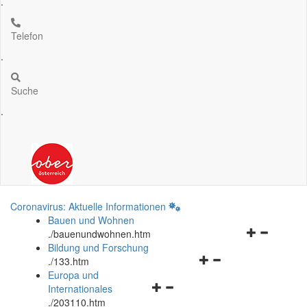
.
Telefon
.
Suche
.
Coronavirus: Aktuelle Informationen
Bauen und Wohnen
Navigationsm
.
/bauenundwohnen.htm
öffnen
Bildung und Forschung
Navigationsmenü
und
.
/133.htm
öffnen
schließen
Europa und
Navigationsmenü
und
Internationales
öffnen
schließen
.
/203110.htm