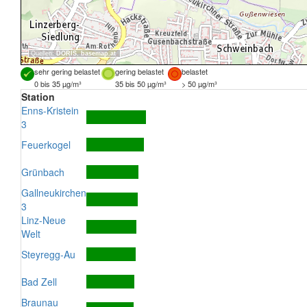
Quellen:
DORIS
,
basemap.at
sehr gering belastet
gering belastet
belastet
0 bis 35 µg/m³
35 bis 50 µg/m³
> 50 µg/m³
Station
Enns-Kristein
3
Feuerkogel
Grünbach
Gallneukirchen
3
Linz-Neue
Welt
Steyregg-Au
Bad Zell
Braunau