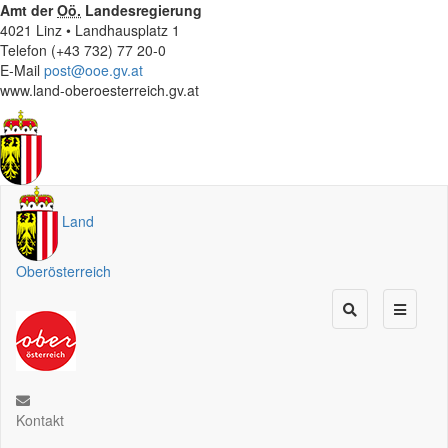
Amt der
Oö.
Landesregierung
4021 Linz • Landhausplatz 1
Telefon (+43 732) 77 20-0
E-Mail
post@ooe.gv.at
www.land-oberoesterreich.gv.at
Land
Oberösterreich
Kontakt