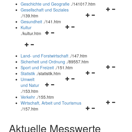
und
Geschichte und Geografie
.
/141017.htm
schließen
Navigationsm
Gesellschaft und Soziales
Navigationsmenü
öffnen
.
/139.htm
öffnen
und
Gesundheit
.
/141.htm
Navigationsmenü
und
schließen
Kultur
Navigationsmenü
öffnen
schließen
.
/kultur.htm
öffnen
und
Navigationsmenü
und
schließen
öffnen
schließen
Land- und Forstwirtschaft
.
/147.htm
und
Sicherheit und Ordnung
.
/89557.htm
schließen
Navigationsm
Sport und Freizeit
.
/151.htm
Navigationsmenü
öffnen
Statistik
.
/statistik.htm
Navigationsmenü
öffnen
und
Umwelt
Navigationsmenü
öffnen
und
schließen
und Natur
öffnen
und
schließen
.
/153.htm
und
schließen
Verkehr
.
/155.htm
schließen
Navigationsm
Wirtschaft, Arbeit und Tourismus
Navigationsmenü
öffnen
.
/157.htm
öffnen
und
und
schließen
Aktuelle Messwerte
schließen