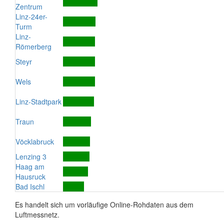
Zentrum
Linz-24er-
Turm
Linz-
Römerberg
Steyr
Wels
Linz-Stadtpark
Traun
Vöcklabruck
Lenzing 3
Haag am
Hausruck
Bad Ischl
Es handelt sich um vorläufige Online-Rohdaten aus dem
Luftmessnetz.