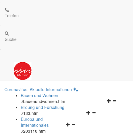
.
Telefon
.
Suche
.
Coronavirus: Aktuelle Informationen
Bauen und Wohnen
Navigationsm
.
/bauenundwohnen.htm
öffnen
Bildung und Forschung
Navigationsmenü
und
.
/133.htm
öffnen
schließen
Europa und
Navigationsmenü
und
Internationales
öffnen
schließen
.
/203110.htm