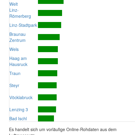
Welt
Linz-
Römerberg
Linz-Stadtpark
Braunau
Zentrum
Wels
Haag am
Hausruck
Traun
Steyr
Vöcklabruck
Lenzing 3
Bad Ischl
Es handelt sich um vorläufige Online-Rohdaten aus dem