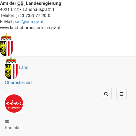
Amt der
Oö.
Landesregierung
4021 Linz • Landhausplatz 1
Telefon (+43 732) 77 20-0
E-Mail
post@ooe.gv.at
www.land-oberoesterreich.gv.at
Land
Oberösterreich
Kontakt