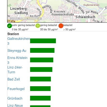
Quellen:
DORIS
,
basemap.at
sehr gering belastet
gering belastet
belastet
0 bis 35 µg/m³
35 bis 50 µg/m³
> 50 µg/m³
Station
Gallneukirchen
3
Steyregg-Au
Enns-Kristein
3
Linz-24er-
Turm
Bad Zell
Feuerkogel
Grünbach
Linz-Neue