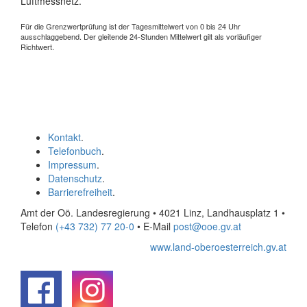
Luftmessnetz.
Für die Grenzwertprüfung ist der Tagesmittelwert von 0 bis 24 Uhr
ausschlaggebend. Der gleitende 24-Stunden Mittelwert gilt als vorläufiger
Richtwert.
Kontakt
.
Telefonbuch
.
Impressum
.
Datenschutz
.
Barrierefreiheit
.
Amt der Oö. Landesregierung • 4021 Linz, Landhausplatz 1
•
Telefon
(+43 732) 77 20-0
• E-Mail
post@ooe.gv.at
www.land-oberoesterreich.gv.at