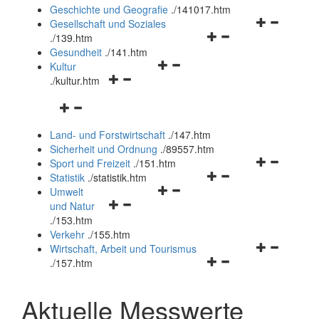
und
Geschichte und Geografie
.
/141017.htm
schließen
Navigationsm
Gesellschaft und Soziales
Navigationsmenü
öffnen
.
/139.htm
öffnen
und
Gesundheit
.
/141.htm
Navigationsmenü
und
schließen
Kultur
Navigationsmenü
öffnen
schließen
.
/kultur.htm
öffnen
und
Navigationsmenü
und
schließen
öffnen
schließen
Land- und Forstwirtschaft
.
/147.htm
und
Sicherheit und Ordnung
.
/89557.htm
schließen
Navigationsm
Sport und Freizeit
.
/151.htm
Navigationsmenü
öffnen
Statistik
.
/statistik.htm
Navigationsmenü
öffnen
und
Umwelt
Navigationsmenü
öffnen
und
schließen
und Natur
öffnen
und
schließen
.
/153.htm
und
schließen
Verkehr
.
/155.htm
schließen
Navigationsm
Wirtschaft, Arbeit und Tourismus
Navigationsmenü
öffnen
.
/157.htm
öffnen
und
und
schließen
Aktuelle Messwerte
schließen