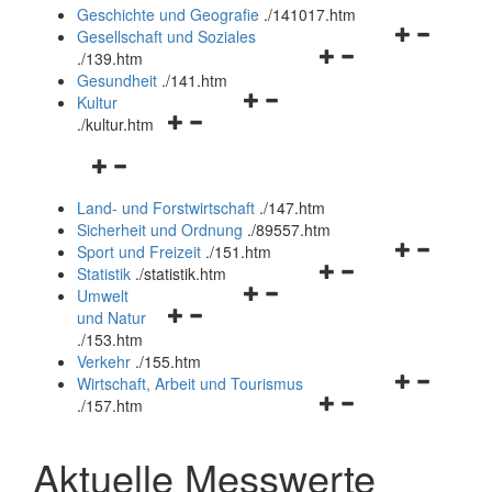
und
Geschichte und Geografie
.
/141017.htm
schließen
Navigationsm
Gesellschaft und Soziales
Navigationsmenü
öffnen
.
/139.htm
öffnen
und
Gesundheit
.
/141.htm
Navigationsmenü
und
schließen
Kultur
Navigationsmenü
öffnen
schließen
.
/kultur.htm
öffnen
und
Navigationsmenü
und
schließen
öffnen
schließen
Land- und Forstwirtschaft
.
/147.htm
und
Sicherheit und Ordnung
.
/89557.htm
schließen
Navigationsm
Sport und Freizeit
.
/151.htm
Navigationsmenü
öffnen
Statistik
.
/statistik.htm
Navigationsmenü
öffnen
und
Umwelt
Navigationsmenü
öffnen
und
schließen
und Natur
öffnen
und
schließen
.
/153.htm
und
schließen
Verkehr
.
/155.htm
schließen
Navigationsm
Wirtschaft, Arbeit und Tourismus
Navigationsmenü
öffnen
.
/157.htm
öffnen
und
und
schließen
Aktuelle Messwerte
schließen