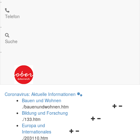
.
Telefon
.
Suche
.
Coronavirus: Aktuelle Informationen
Bauen und Wohnen
Navigationsm
.
/bauenundwohnen.htm
öffnen
Bildung und Forschung
Navigationsmenü
und
.
/133.htm
öffnen
schließen
Europa und
Navigationsmenü
und
Internationales
öffnen
schließen
.
/203110.htm