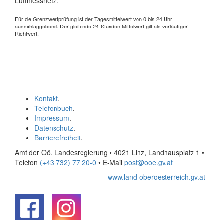
Luftmessnetz.
Für die Grenzwertprüfung ist der Tagesmittelwert von 0 bis 24 Uhr
ausschlaggebend. Der gleitende 24-Stunden Mittelwert gilt als vorläufiger
Richtwert.
Kontakt
.
Telefonbuch
.
Impressum
.
Datenschutz
.
Barrierefreiheit
.
Amt der Oö. Landesregierung • 4021 Linz, Landhausplatz 1
•
Telefon
(+43 732) 77 20-0
• E-Mail
post@ooe.gv.at
www.land-oberoesterreich.gv.at