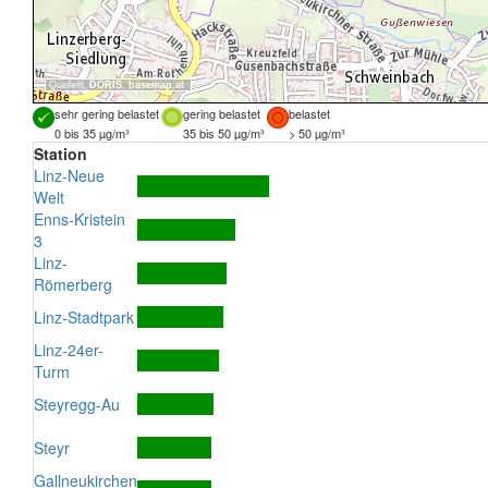
Quellen:
DORIS
,
basemap.at
sehr gering belastet
gering belastet
belastet
0 bis 35 µg/m³
35 bis 50 µg/m³
> 50 µg/m³
Station
Linz-Neue
Welt
Enns-Kristein
3
Linz-
Römerberg
Linz-Stadtpark
Linz-24er-
Turm
Steyregg-Au
Steyr
Gallneukirchen