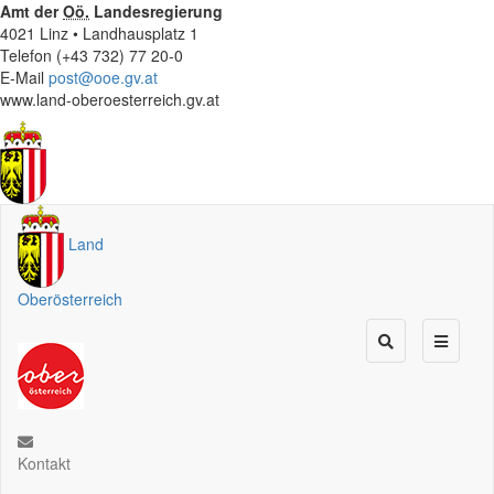
Amt der
Oö.
Landesregierung
4021 Linz • Landhausplatz 1
Telefon (+43 732) 77 20-0
E-Mail
post@ooe.gv.at
www.land-oberoesterreich.gv.at
Land
Oberösterreich
Kontakt