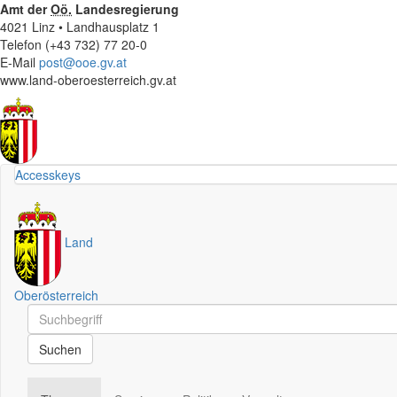
Amt der
Oö.
Landesregierung
4021 Linz • Landhausplatz 1
Telefon (+43 732) 77 20-0
E-Mail
post@ooe.gv.at
www.land-oberoesterreich.gv.at
Accesskeys
Land
Oberösterreich
Schnellsuche
Schnellsuche
Suchen