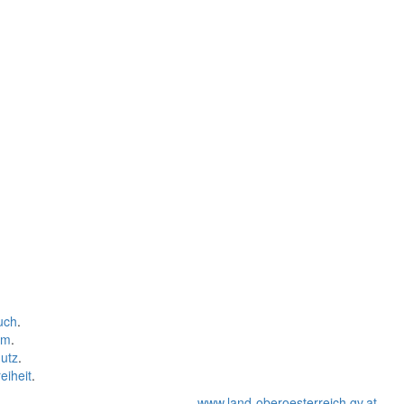
uch
.
um
.
utz
.
eiheit
.
www.land-oberoesterreich.gv.at