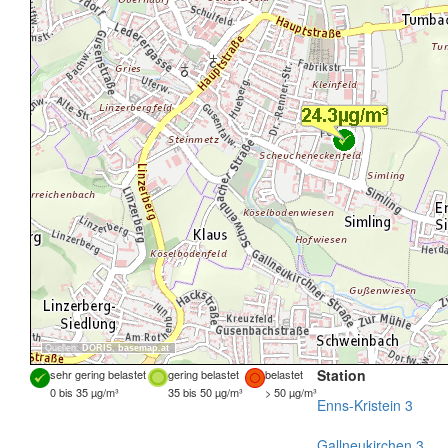
Quellen:
DORIS
,
basemap.at
Station
sehr gering belastet
gering belastet
belastet
0 bis 35 µg/m³
35 bis 50 µg/m³
> 50 µg/m³
Enns-Kristein 3
Gallneukirchen 3