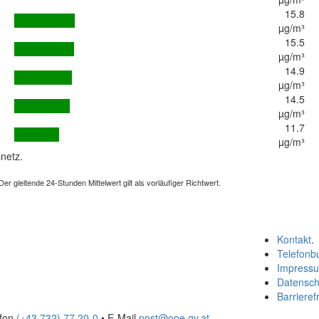
15.8
µg/m³
15.5
µg/m³
14.9
µg/m³
14.5
µg/m³
11.7
µg/m³
netz.
 gleitende 24-Stunden Mittelwert gilt als vorläufiger Richtwert.
Kontakt
.
Telefonb
Impress
Datensch
Barrierefr
efon
(+43 732) 77 20-0
• E-Mail
post@ooe.gv.at