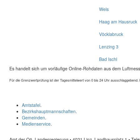
Wels
Haag am Hausruck
Vöcklabruck
Lenzing 3
Bad Ischl
Es handelt sich um vorläufige Online-Rohdaten aus dem Luftmess
Für die Grenzwertprüfung ist der Tagesmittelwert von 0 bis 24 Uhr ausschlaggebend. Der
Amtstafel
.
Bezirkshauptmannschaften
.
Gemeinden
.
Medienservice
.
Amt der Oö. Landesregierung • 4021 Linz, Landhausplatz 1
• Tel