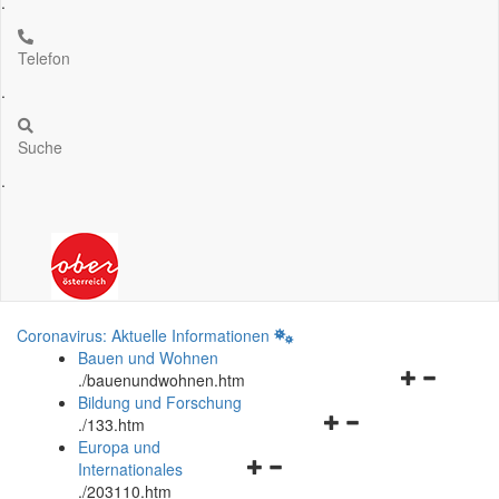
.
Telefon
.
Suche
.
Coronavirus: Aktuelle Informationen
Bauen und Wohnen
Navigationsm
.
/bauenundwohnen.htm
öffnen
Bildung und Forschung
Navigationsmenü
und
.
/133.htm
öffnen
schließen
Europa und
Navigationsmenü
und
Internationales
öffnen
schließen
.
/203110.htm