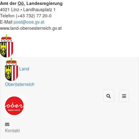
Amt der
Oö.
Landesregierung
4021 Linz • Landhausplatz 1
Telefon (+43 732) 77 20-0
E-Mail
post@ooe.gv.at
www.land-oberoesterreich.gv.at
Land
Oberösterreich
Kontakt