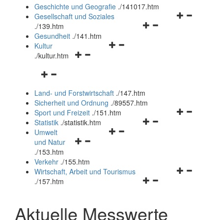
und
Geschichte und Geografie
.
/141017.htm
schließen
Navigationsm
Gesellschaft und Soziales
Navigationsmenü
öffnen
.
/139.htm
öffnen
und
Gesundheit
.
/141.htm
Navigationsmenü
und
schließen
Kultur
Navigationsmenü
öffnen
schließen
.
/kultur.htm
öffnen
und
Navigationsmenü
und
schließen
öffnen
schließen
Land- und Forstwirtschaft
.
/147.htm
und
Sicherheit und Ordnung
.
/89557.htm
schließen
Navigationsm
Sport und Freizeit
.
/151.htm
Navigationsmenü
öffnen
Statistik
.
/statistik.htm
Navigationsmenü
öffnen
und
Umwelt
Navigationsmenü
öffnen
und
schließen
und Natur
öffnen
und
schließen
.
/153.htm
und
schließen
Verkehr
.
/155.htm
schließen
Navigationsm
Wirtschaft, Arbeit und Tourismus
Navigationsmenü
öffnen
.
/157.htm
öffnen
und
und
schließen
Aktuelle Messwerte
schließen