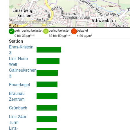
Quellen:
DORIS
,
basemap.at
sehr gering belastet
gering belastet
belastet
0 bis 35 µg/m³
35 bis 50 µg/m³
> 50 µg/m³
Station
Enns-Kristein
3
Linz-Neue
Welt
Gallneukirchen
3
Feuerkogel
Braunau
Zentrum
Grünbach
Linz-24er-
Turm
Linz-