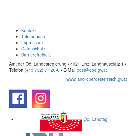
Kontakt
.
Telefonbuch
.
Impressum
.
Datenschutz
.
Barrierefreiheit
.
Amt der Oö. Landesregierung • 4021 Linz, Landhausplatz 1
•
Telefon
(+43 732) 77 20-0
• E-Mail
post@ooe.gv.at
www.land-oberoesterreich.gv.at
.
.
Oö.
Landtag
.